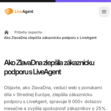
:site.title
Otv
/
/
Príbehy úspechu
Home
Ako ZlavaDna zlepšila zákaznícku podporu s LiveAgent
Ako ZlavaDna zlepšila zákaznícku
podporu s LiveAgent
Objavte, ako ZlavaDna, vedúci web s ponukami
dňa v Strednej Európe, zlepšila zákaznícku
podporu s LiveAgent, spravuje 9 000+ dotazov
mesačne a zvýšila spokojnosť zákazníkov o 25%.