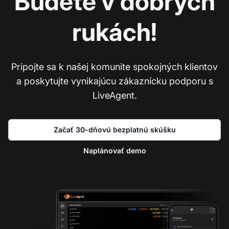
Budete v dobrých
rukách!
Pripojte sa k našej komunite spokojných klientov
a poskytujte vynikajúcu zákaznícku podporu s
LiveAgent.
Začať 30-dňovú bezplatnú skúšku
Naplánovať demo