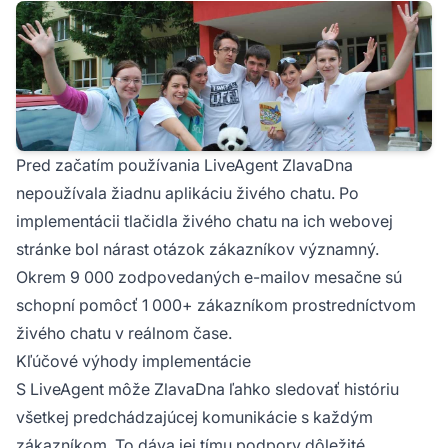
Pred začatím používania LiveAgent ZlavaDna
nepoužívala žiadnu aplikáciu živého chatu. Po
implementácii tlačidla živého chatu na ich webovej
stránke bol nárast otázok zákazníkov významný.
Okrem 9 000 zodpovedaných e-mailov mesačne sú
schopní pomôcť 1 000+ zákazníkom prostredníctvom
živého chatu v reálnom čase.
Kľúčové výhody implementácie
S LiveAgent môže ZlavaDna ľahko sledovať históriu
všetkej predchádzajúcej komunikácie s každým
zákazníkom. To dáva jej tímu podpory dôležité