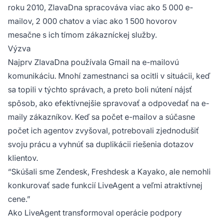
roku 2010, ZlavaDna spracováva viac ako 5 000 e-
mailov, 2 000 chatov a viac ako 1 500 hovorov
mesačne s ich tímom zákazníckej služby.
Výzva
Najprv ZlavaDna používala Gmail na e-mailovú
komunikáciu. Mnohí zamestnanci sa ocitli v situácii, keď
sa topili v týchto správach, a preto boli nútení nájsť
spôsob, ako efektívnejšie spravovať a odpovedať na e-
maily zákazníkov. Keď sa počet e-mailov a súčasne
počet ich agentov zvyšoval, potrebovali zjednodušiť
svoju prácu a vyhnúť sa duplikácii riešenia dotazov
klientov.
“Skúšali sme Zendesk, Freshdesk a Kayako, ale nemohli
konkurovať sade funkcií LiveAgent a veľmi atraktívnej
cene.”
Ako LiveAgent transformoval operácie podpory