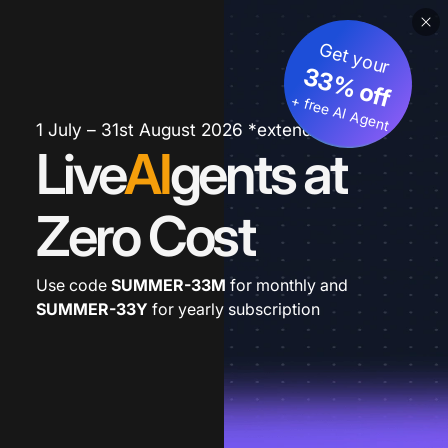
Get your
33% off
+ free AI Agent
1 July – 31st August 2026 *extended
Live
AI
gents at
Zero Cost
Use code
SUMMER-33M
for monthly and
SUMMER-33Y
for yearly subscription