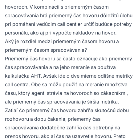
hovoroch. V kombinácii s priemerným časom
spracovávania hrá priemerný čas hovoru dôležitú úlohu
pri pomáhaní vedúcim call centier určiť budúce potreby
personálu, ako aj pri výpočte nákladov na hovor.
Aký je rozdiel medzi priemerným časom hovoru a
priemerným časom spracovávania?
Priemerný čas hovoru sa často označuje ako priemerný
čas spracovávania a na jeho meranie sa používa
kalkulačka AHT. Avšak ide o dve mierne odlišné metriky
call centra. Obe sa môžu použiť na meranie množstva
času, ktorý agenti strávia na hovoroch so zákazníkmi,
ale priemerný čas spracovávania je širšia metrika.
Zatiaľ čo priemerný čas hovoru zahŕňa skutočnú dobu
rozhovoru a dobu čakania, priemerný čas
spracovávania dodatočne zahŕňa čas potrebný na
prenos hovoru, ako aj čas na uzavretie hovoru. Preto