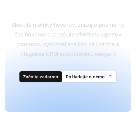
vášho call centra
Sledujte metriky hovorov, znižujte priemerný
čas hovorov a zlepšujte efektivitu agentov
pomocou výkonnej analýzy call centra a
integrácie CRM spoločnosti LiveAgent.
Začnite zadarmo
Požiadajte o demo