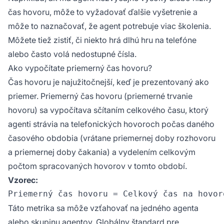
potrebných administratívnych úloh na záver).
čas hovoru, môže to vyžadovať ďalšie vyšetrenie a
môže to naznačovať, že agent potrebuje viac školenia.
Môžete tiež zistiť, či niekto hrá dlhú hru na telefóne
alebo často volá nedostupné čísla.
Ako vypočítate priemerný čas hovoru?
Čas hovoru je najužitočnejší, keď je prezentovaný ako
priemer. Priemerný čas hovoru (priemerné trvanie
hovoru) sa vypočítava sčítaním celkového času, ktorý
agenti strávia na telefonických hovoroch počas daného
časového obdobia (vrátane priemernej doby rozhovoru
a priemernej doby čakania) a vydelením celkovým
počtom spracovaných hovorov v tomto období.
Vzorec:
Táto metrika sa môže vzťahovať na jedného agenta
alebo skupinu agentov. Globálny štandard pre