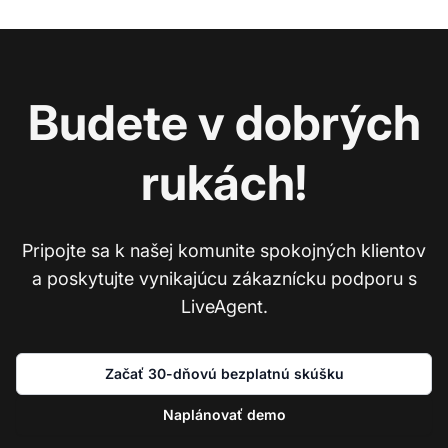
Budete v dobrých
rukách!
Pripojte sa k našej komunite spokojných klientov
a poskytujte vynikajúcu zákaznícku podporu s
LiveAgent.
Začať 30-dňovú bezplatnú skúšku
Naplánovať demo