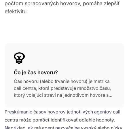
počtom spracovaných hovorov, pomáha zlepšiť
efektivitu.
Čo je čas hovoru?
Čas hovoru (alebo trvanie hovoru) je metrika
call centra, ktorá predstavuje množstvo času,
ktorý volajúci strávi na jednotlivom hovore s
agentom call centra. Čas hovoru pozostáva z
doby rozhovoru a doby čakania iniciovanej
Preskúmanie časov hovorov jednotlivých agentov call
agentom. Nezahŕňa čas na uzavretie hovoru
centra môže pomôcť identifikovať odľahlé hodnoty.
(čas, ktorý agenti strávia vykonávaním
Napríklad, ak má agent nezvyčajne vysoký alebo nízky