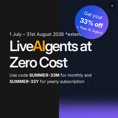
Get your
33% off
+ free AI Agent
1 July – 31st August 2026 *extended
Live
AI
gents at
Zero Cost
Use code
SUMMER-33M
for monthly and
SUMMER-33Y
for yearly subscription