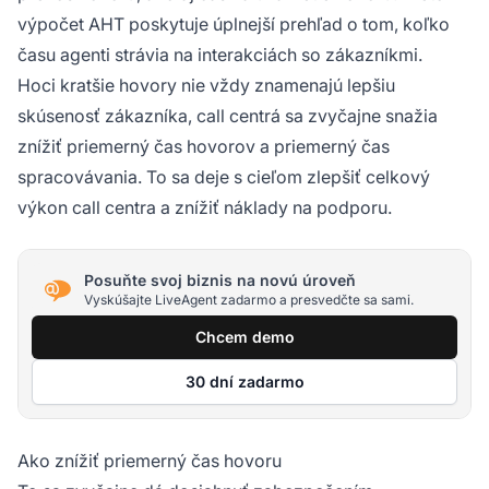
výpočet AHT poskytuje úplnejší prehľad o tom, koľko
času agenti strávia na interakciách so zákazníkmi.
Hoci kratšie hovory nie vždy znamenajú lepšiu
skúsenosť zákazníka, call centrá sa zvyčajne snažia
znížiť priemerný čas hovorov a priemerný čas
spracovávania. To sa deje s cieľom zlepšiť celkový
výkon call centra a znížiť náklady na podporu.
Posuňte svoj biznis na novú úroveň
Vyskúšajte LiveAgent zadarmo a presvedčte sa sami.
Chcem demo
30 dní zadarmo
Ako znížiť priemerný čas hovoru