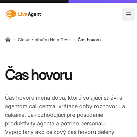
:site.title
Otv
/
/
Glosár softvéru Help Desk
Čas hovoru
Home
Čas hovoru
Čas hovoru meria dobu, ktorú volajúci strávi s
agentom call centra, vrátane doby rozhovoru a
čakania. Je rozhodujúci pre posúdenie
produktivity agenta a potrieb personálu.
Vypočítaný ako celkový čas hovoru delený