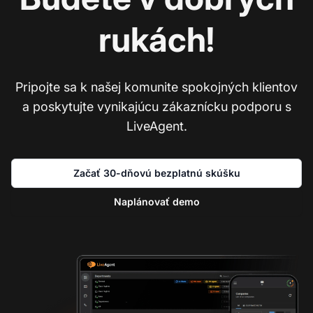
rukách!
Pripojte sa k našej komunite spokojných klientov
a poskytujte vynikajúcu zákaznícku podporu s
LiveAgent.
Začať 30-dňovú bezplatnú skúšku
Naplánovať demo