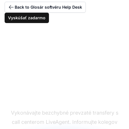
Back to Glosár softvéru Help Desk
Vyskúšať zadarmo
Dokonaliť vaše
transfery hovorov
Vykonávajte bezchybné prevzaté transfery s
call centerom LiveAgent. Informujte kolegov