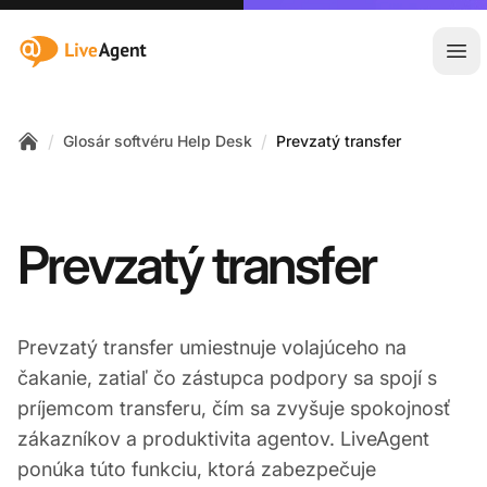
:site.title
Otv
/
/
Glosár softvéru Help Desk
Prevzatý transfer
Home
Prevzatý transfer
Prevzatý transfer umiestnuje volajúceho na
čakanie, zatiaľ čo zástupca podpory sa spojí s
príjemcom transferu, čím sa zvyšuje spokojnosť
zákazníkov a produktivita agentov. LiveAgent
ponúka túto funkciu, ktorá zabezpečuje