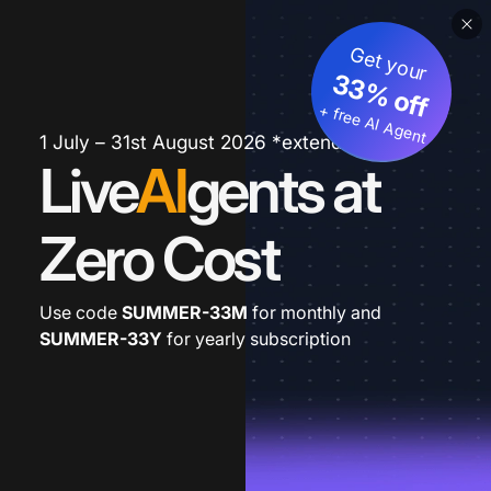
Get your
33% off
+ free AI Agent
1 July – 31st August 2026 *extended
Live
AI
gents at
Zero Cost
Use code
SUMMER-33M
for monthly and
SUMMER-33Y
for yearly subscription