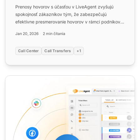
Prenosy hovorov s účasťou v LiveAgent zvyšujú
spokojnosť zákazníkov tým, že zabezpečujú
efektívne presmerovanie hovorov v rámci podnikov.
Táto funkcia spolu so ...
Jan 20, 2026
2 min čítania
Call Center
Call Transfers
+1
Náhľadový vytáčač