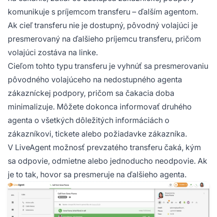
pričom volajúci zostáva na linke.
komunikuje s príjemcom transferu – ďalším agentom.
Ak cieľ transferu nie je dostupný, pôvodný volajúci je
presmerovaný na ďalšieho príjemcu transferu, pričom
volajúci zostáva na linke.
Cieľom tohto typu transferu je vyhnúť sa presmerovaniu
pôvodného volajúceho na nedostupného agenta
zákazníckej podpory, pričom sa čakacia doba
minimalizuje. Môžete dokonca informovať druhého
agenta o všetkých dôležitých informáciách o
zákazníkovi, tickete alebo požiadavke zákazníka.
V LiveAgent možnosť prevzatého transferu čaká, kým
sa odpovie, odmietne alebo jednoducho neodpovie. Ak
je to tak, hovor sa presmeruje na ďalšieho agenta.