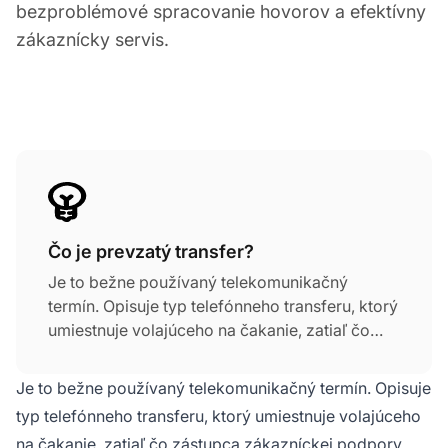
bezproblémové spracovanie hovorov a efektívny
zákaznícky servis.
Čo je prevzatý transfer?
Je to bežne používaný telekomunikačný
termín. Opisuje typ telefónneho transferu, ktorý
umiestnuje volajúceho na čakanie, zatiaľ čo
zástupca zákazníckej podpory komunikuje s
príjemcom transferu – ďalším agentom. Ak cieľ
Je to bežne používaný telekomunikačný termín. Opisuje
transferu nie je dostupný, pôvodný volajúci je
typ telefónneho transferu, ktorý umiestnuje volajúceho
presmerovaný na ďalšieho príjemcu transferu,
na čakanie, zatiaľ čo zástupca zákazníckej podpory