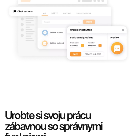
vašimi agentmi kedykoľvek.