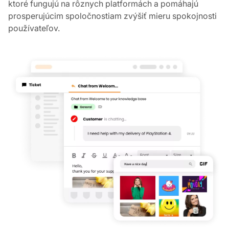
Využite kritické obchodné nástroje a urobte viac počas
svojich pracovných hodín. Každý nástroj v LiveAgent je
podporovaný efektívnymi kolaboratívnymi funkciami,
ktoré fungujú na rôznych platformách a pomáhajú
prosperujúcim spoločnostiam zvýšiť mieru spokojnosti
používateľov.