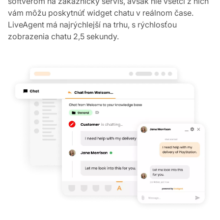
Množstvo alternatív robí skvelú prácu so svojím
softvérom na zákaznícky servis, avšak nie všetci z nich
vám môžu poskytnúť widget chatu v reálnom čase.
LiveAgent má najrýchlejší na trhu, s rýchlosťou
zobrazenia chatu 2,5 sekundy.