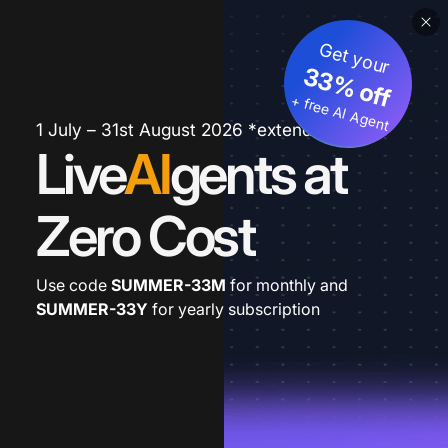
Get your
33% off
+ free AI Agent
1 July – 31st August 2026 *extended
Live
AI
gents at
Zero Cost
Use code
SUMMER-33M
for monthly and
SUMMER-33Y
for yearly subscription