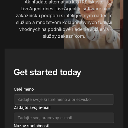
Ak hľadáte alternatívu k OTRS, skúste
LiveAgent dnes. LiveAgent je software na
zákaznícku podporu s inteligentným riadením
služieb a množstvom kolaboratívnych funkcií
vhodných na podnikové riadenie služieb a
služby zákazníkom.
Get started today
Celé meno
Zadajte svoj e-mail
Názov spoločnosti