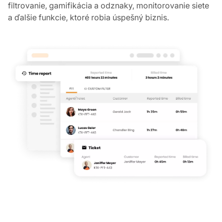
procesy s intuitívnymi pracovnými postupmi. Okrem
systému žiadostí o lístky ponúka LiveAgent množstvo
digitálnych pracovných postupov, ako sú značky,
filtrovanie, gamifikácia a odznaky, monitorovanie siete
a ďalšie funkcie, ktoré robia úspešný biznis.