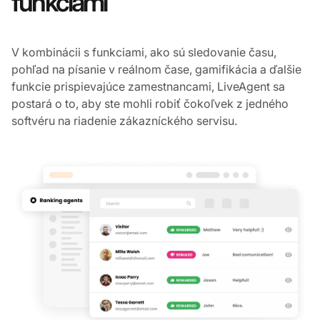
Urobte si svoju prácu
zábavnou so správnymi
funkciami
V kombinácii s funkciami, ako sú sledovanie času,
pohľad na písanie v reálnom čase, gamifikácia a ďalšie
funkcie prispievajúce zamestnancami, LiveAgent sa
postará o to, aby ste mohli robiť čokoľvek z jedného
softvéru na riadenie zákazníckého servisu.