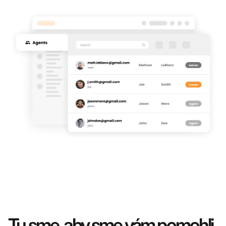
akékoľvek požiadavky zákazníkov a spravovať
vstavaný portál samoobsluhy.