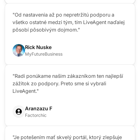
Christine Preusler
HostingAdvice
"Od nastavenia až po nepretržitú podporu a
všetko ostatné medzi tým, tím LiveAgent naďalej
pôsobí pôsobivým dojmom."
Rick Nuske
MyFutureBusiness
"Radi ponúkame našim zákazníkom ten najlepší
zážitok zo podpory. Preto sme si vybrali
LiveAgent."
Aranzazu F
Ko
Factorchic