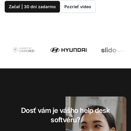
Začať | 30 dní zadarmo
Pozrieť video
Dosť vám je vášho help desk
softvéru?