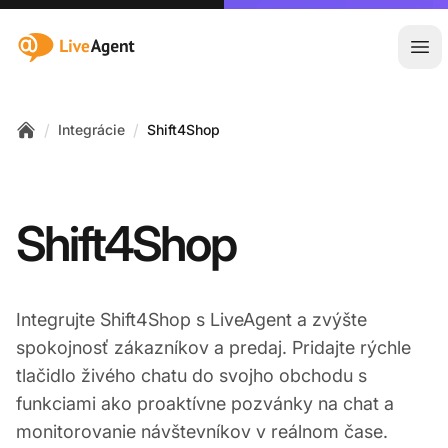
:site.title
Otv
/
/
Integrácie
Shift4Shop
Home
Shift4Shop
Integrujte Shift4Shop s LiveAgent a zvýšte
spokojnosť zákazníkov a predaj. Pridajte rýchle
tlačidlo živého chatu do svojho obchodu s
funkciami ako proaktívne pozvánky na chat a
monitorovanie návštevníkov v reálnom čase.