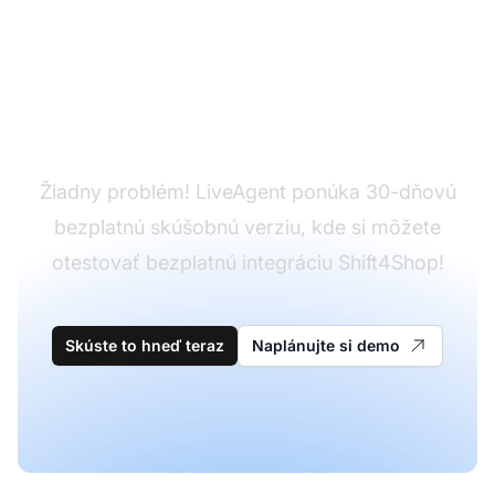
Ešte nemáte
LiveAgent?
Žiadny problém! LiveAgent ponúka 30-dňovú
bezplatnú skúšobnú verziu, kde si môžete
otestovať bezplatnú integráciu Shift4Shop!
Skúste to hneď teraz
Naplánujte si demo