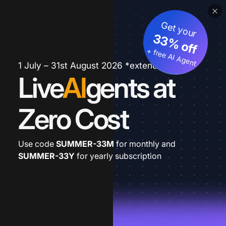
Get your
33% off
+ free AI Agent
1 July – 31st August 2026 *extended
Live
AI
gents at
Zero Cost
Use code
SUMMER-33M
for monthly and
SUMMER-33Y
for yearly subscription