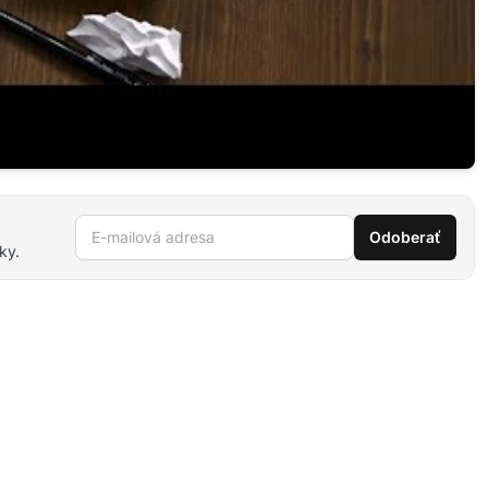
E-mailová adresa
Odoberať
ky.