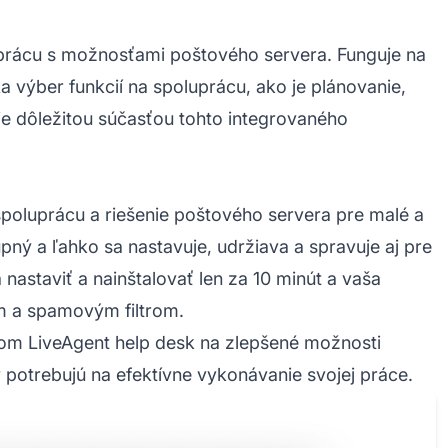
uprácu s možnosťami poštového servera. Funguje na
výber funkcií na spoluprácu, ako je plánovanie,
je dôležitou súčasťou tohto integrovaného
spoluprácu a riešenie poštového servera pre malé a
ný a ľahko sa nastavuje, udržiava a spravuje aj pre
 nastaviť a nainštalovať len za 10 minút a vaša
m a spamovým filtrom.
om LiveAgent help desk na zlepšené možnosti
potrebujú na efektívne vykonávanie svojej práce.