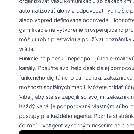
organizovať vašu komunikáciu so zákazníkmi, 
automatizovať úlohy a odpovedať rýchlejšie 
alebo vopred definované odpovede. Hodnoťte 
gamifikácie na vytvorenie prosperujúceho prost
môžu urobiť prestávku a používať poznámky a 
vrátia.
Funkcie help desku nepodporujú len e-mailovú
kanály. Posuňte svoj help desk ďalej pomocou 
funkčného digitálneho call centra, zákazníck
možností sociálnych médií. Môžete pridať účt
Viber, aby ste sa zapojili so svojimi zákazníkm
Každý kanál je podporovaný vlastným súboro
postupy pre každého agenta. Pozrite si stránk
čo robí LiveAgent výkonným riešením help de