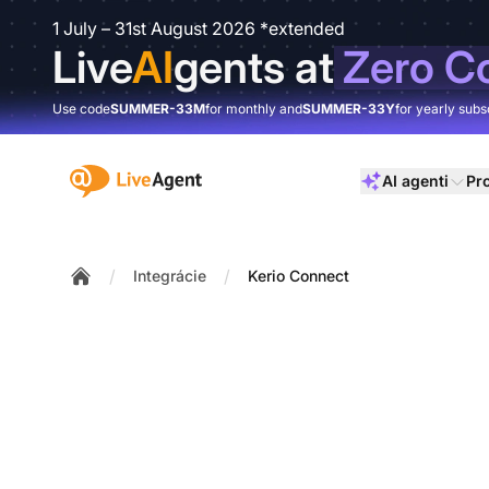
1 July – 31st August 2026 *extended
Live
AI
gents at
Zero C
Use code
SUMMER-33M
for monthly and
SUMMER-33Y
for yearly subs
:site.title
AI agenti
Pr
/
/
Integrácie
Kerio Connect
Home