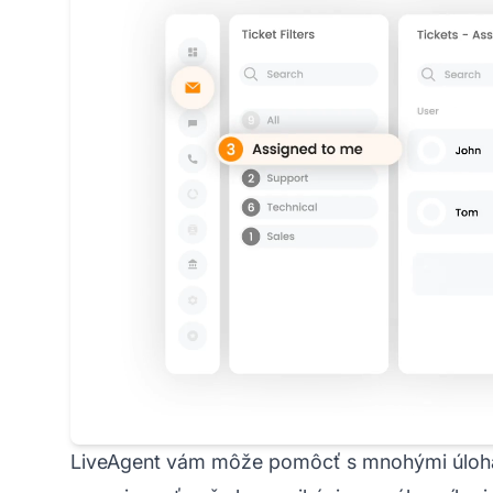
LiveAgent vám môže pomôcť s mnohými úloham