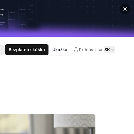
Bezplatná skúška
Ukážka
Prihlásiť sa
SK