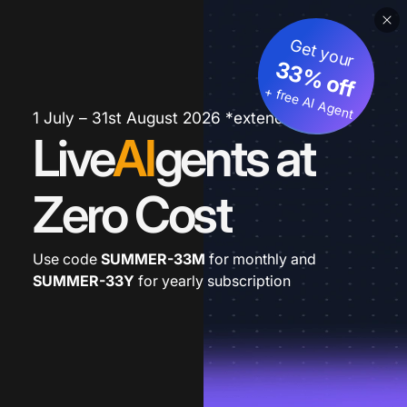
Get your
33% off
+ free AI Agent
1 July – 31st August 2026 *extended
Live
AI
gents at
Zero Cost
Use code
SUMMER-33M
for monthly and
SUMMER-33Y
for yearly subscription