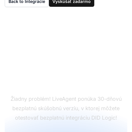
Back to Integrácie
Vyskúšať zadarmo
Ešte nemáte
LiveAgent?
Žiadny problém! LiveAgent ponúka 30-dňovú
bezplatnú skúšobnú verziu, v ktorej môžete
otestovať bezplatnú integráciu DID Logic!