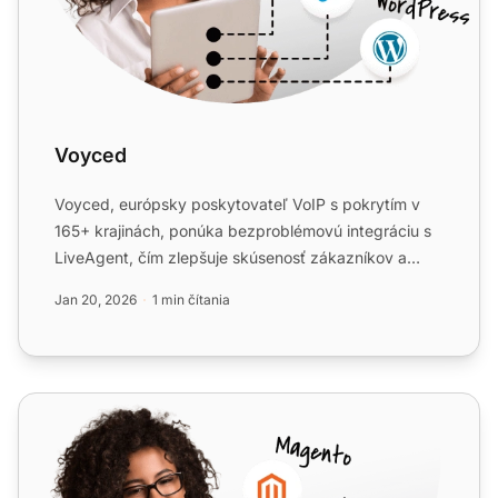
Voyced
Voyced, európsky poskytovateľ VoIP s pokrytím v
165+ krajinách, ponúka bezproblémovú integráciu s
LiveAgent, čím zlepšuje skúsenosť zákazníkov a
produktivitu. I...
Jan 20, 2026
1 min čítania
Virtual Global Phone