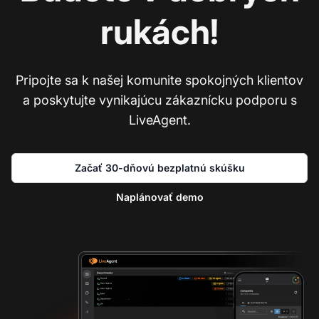
rukách!
Pripojte sa k našej komunite spokojných klientov
a poskytujte vynikajúcu zákaznícku podporu s
LiveAgent.
Začať 30-dňovú bezplatnú skúšku
Naplánovať demo