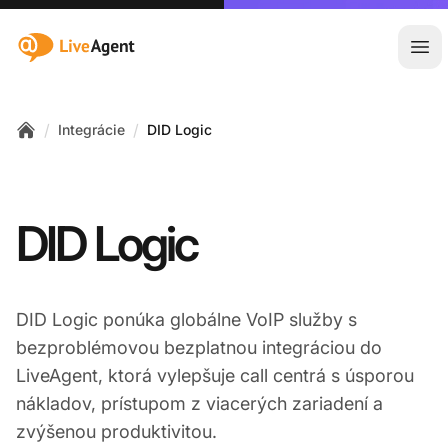
:site.title
Otv
/
/
Integrácie
DID Logic
Home
DID Logic
DID Logic ponúka globálne VoIP služby s
bezproblémovou bezplatnou integráciou do
LiveAgent, ktorá vylepšuje call centrá s úsporou
nákladov, prístupom z viacerých zariadení a
zvýšenou produktivitou.