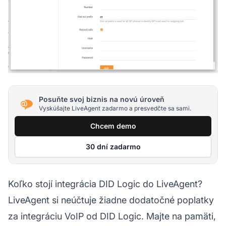
Posuňte svoj biznis na novú úroveň
Vyskúšajte LiveAgent zadarmo a presvedčte sa sami.
Chcem demo
30 dní zadarmo
Koľko stojí integrácia DID Logic do LiveAgent?
LiveAgent si neúčtuje žiadne dodatočné poplatky
za integráciu VoIP od DID Logic. Majte na pamäti,