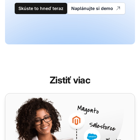
Skúste to hneď teraz
Naplánujte si demo
Zistiť viac
Voyced