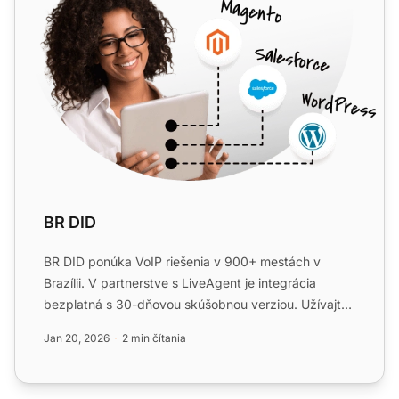
BR DID
BR DID ponúka VoIP riešenia v 900+ mestách v
Brazílii. V partnerstve s LiveAgent je integrácia
bezplatná s 30-dňovou skúšobnou verziou. Užívajte
si nákladovo ef...
Jan 20, 2026
2 min čítania