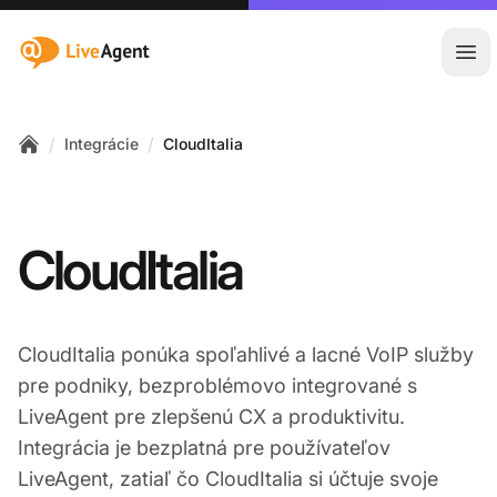
:site.title
Otv
/
/
Integrácie
CloudItalia
Home
CloudItalia
CloudItalia ponúka spoľahlivé a lacné VoIP služby
pre podniky, bezproblémovo integrované s
LiveAgent pre zlepšenú CX a produktivitu.
Integrácia je bezplatná pre používateľov
LiveAgent, zatiaľ čo CloudItalia si účtuje svoje