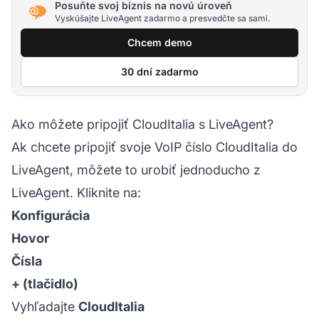
Posuňte svoj biznis na novú úroveň
Vyskúšajte LiveAgent zadarmo a presvedčte sa sami.
Chcem demo
30 dní zadarmo
Ako môžete pripojiť CloudItalia s LiveAgent?
Ak chcete pripojiť svoje VoIP číslo CloudItalia do
LiveAgent, môžete to urobiť jednoducho z
LiveAgent. Kliknite na:
Konfigurácia
Hovor
Čísla
+ (tlačidlo)
Vyhľadajte
CloudItalia