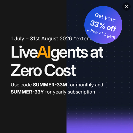
Get your
33% off
+ free AI Agent
1 July – 31st August 2026 *extended
Live
AI
gents at
Zero Cost
Use code
SUMMER-33M
for monthly and
SUMMER-33Y
for yearly subscription