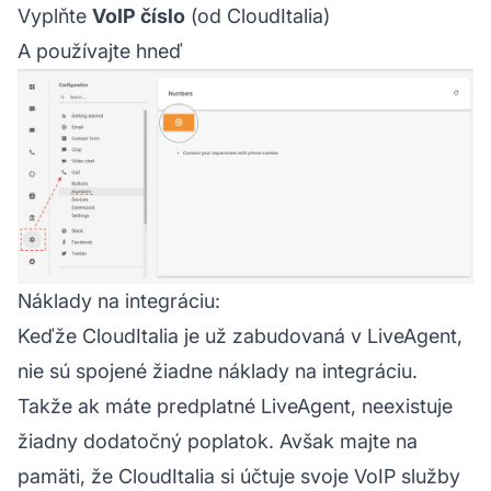
Vyplňte
VoIP číslo
(od CloudItalia)
A používajte hneď
Náklady na integráciu:
Keďže CloudItalia je už zabudovaná v LiveAgent,
nie sú spojené žiadne náklady na integráciu.
Takže ak máte predplatné LiveAgent, neexistuje
žiadny dodatočný poplatok. Avšak majte na
pamäti, že CloudItalia si účtuje svoje VoIP služby