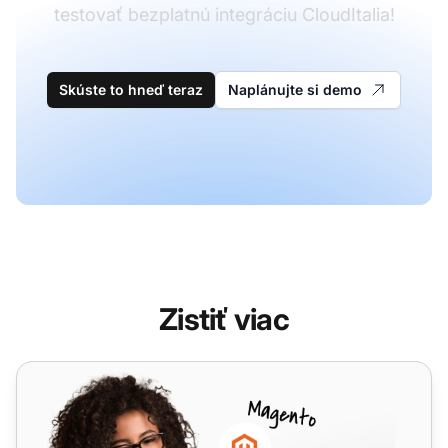
testovať bezplatnú integráciu CloudItalia!
Skúste to hneď teraz
Naplánujte si demo
Zistiť viac
VoipTel Italia