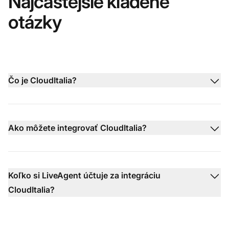
Najčastejšie kladené
otázky
Čo je CloudItalia?
Ako môžete integrovať CloudItalia?
Koľko si LiveAgent účtuje za integráciu
CloudItalia?