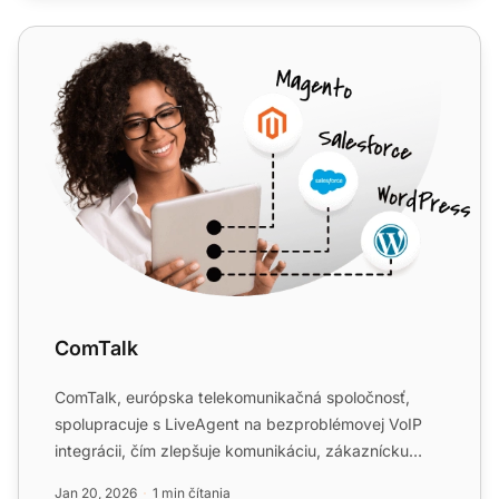
ComTalk
ComTalk
ComTalk, európska telekomunikačná spoločnosť,
spolupracuje s LiveAgent na bezproblémovej VoIP
integrácii, čím zlepšuje komunikáciu, zákaznícku
skúsenosť a príst...
Jan 20, 2026
1 min čítania