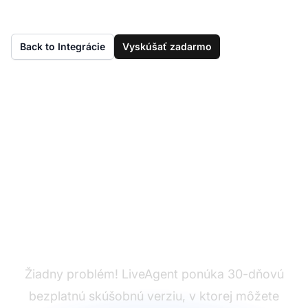
Back to Integrácie
Vyskúšať zadarmo
Ešte nemáte
LiveAgent?
Žiadny problém! LiveAgent ponúka 30-dňovú
bezplatnú skúšobnú verziu, v ktorej môžete