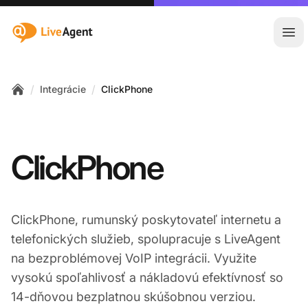
:site.title
Otv
/
/
Integrácie
ClickPhone
Home
ClickPhone
ClickPhone, rumunský poskytovateľ internetu a
telefonických služieb, spolupracuje s LiveAgent
na bezproblémovej VoIP integrácii. Využite
vysokú spoľahlivosť a nákladovú efektívnosť so
14-dňovou bezplatnou skúšobnou verziou.