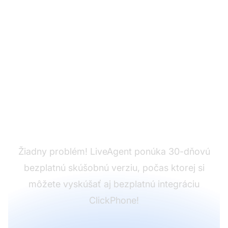
Ešte nemáte
LiveAgent?
Žiadny problém! LiveAgent ponúka 30-dňovú
bezplatnú skúšobnú verziu, počas ktorej si
môžete vyskúšať aj bezplatnú integráciu
ClickPhone!