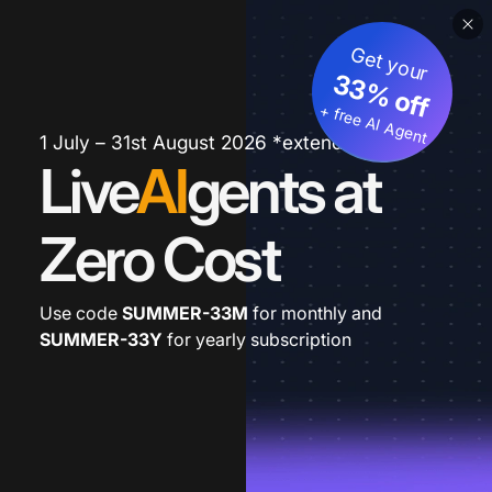
Get your
33% off
+ free AI Agent
1 July – 31st August 2026 *extended
Live
AI
gents at
Zero Cost
Use code
SUMMER-33M
for monthly and
SUMMER-33Y
for yearly subscription