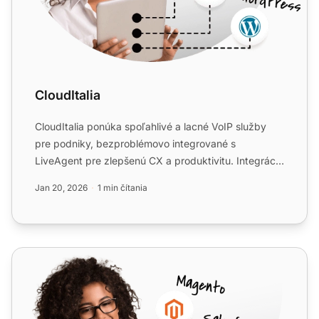
CloudItalia
CloudItalia ponúka spoľahlivé a lacné VoIP služby
pre podniky, bezproblémovo integrované s
LiveAgent pre zlepšenú CX a produktivitu. Integrácia
je bezplatná pre...
Jan 20, 2026
1 min čítania
Placetel