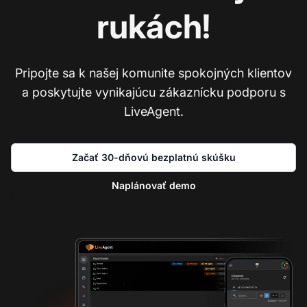
rukách!
Pripojte sa k našej komunite spokojných klientov
a poskytujte vynikajúcu zákaznícku podporu s
LiveAgent.
Začať 30-dňovú bezplatnú skúšku
Naplánovať demo