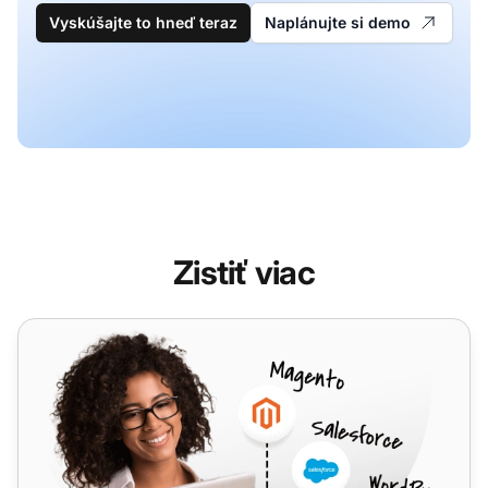
Vyskúšajte to hneď teraz
Naplánujte si demo
Zistiť viac
CloudItalia