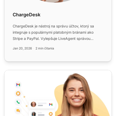
ChargeDesk
ChargeDesk je nástroj na správu účtov, ktorý sa
integruje s populárnymi platobným bránami ako
Stripe a PayPal. Vylepšuje LiveAgent správou
platieb, vrátením peň...
Jan 20, 2026
2 min čítania
Najlepší software na podporu služieb