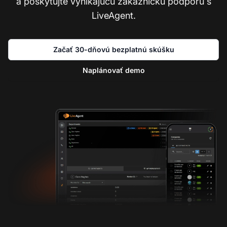
a poskytujte vynikajúcu zákaznícku podporu s
LiveAgent.
Začať 30-dňovú bezplatnú skúšku
Naplánovať demo