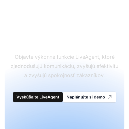
Transformujte vašu
skúsenosť so
zákazníckym podporou
Objavte výkonné funkcie LiveAgent, ktoré
zjednodušujú komunikáciu, zvyšujú efektivitu
a zvyšujú spokojnosť zákazníkov.
Vyskúšajte LiveAgent
Naplánujte si demo