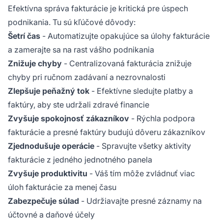
Efektívna správa fakturácie je kritická pre úspech
podnikania. Tu sú kľúčové dôvody:
Šetrí čas
- Automatizujte opakujúce sa úlohy fakturácie
a zamerajte sa na rast vášho podnikania
Znižuje chyby
- Centralizovaná fakturácia znižuje
chyby pri ručnom zadávaní a nezrovnalosti
Zlepšuje peňažný tok
- Efektívne sledujte platby a
faktúry, aby ste udržali zdravé financie
Zvyšuje spokojnosť zákazníkov
- Rýchla podpora
fakturácie a presné faktúry budujú dôveru zákazníkov
Zjednodušuje operácie
- Spravujte všetky aktivity
fakturácie z jedného jednotného panela
Zvyšuje produktivitu
- Váš tím môže zvládnuť viac
úloh fakturácie za menej času
Zabezpečuje súlad
- Udržiavajte presné záznamy na
účtovné a daňové účely