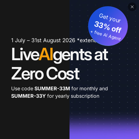
Get your
33% off
+ free AI Agent
1 July – 31st August 2026 *extended
Live
AI
gents at
Zero Cost
Use code
SUMMER-33M
for monthly and
SUMMER-33Y
for yearly subscription