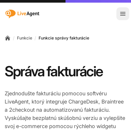
:site.title
Otv
/
/
Funkcie
Funkcie správy fakturácie
Home
Správa fakturácie
Zjednodušte fakturáciu pomocou softvéru
LiveAgent, ktorý integruje ChargeDesk, Braintree
a 2checkout na automatizovanú fakturáciu.
Vyskúšajte bezplatnú skúšobnú verziu a vylepšite
svoj e-commerce pomocou rýchleho widgetu