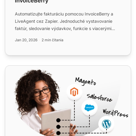
InvoiceBerry
Automatizujte fakturáciu pomocou InvoiceBerry a
LiveAgent cez Zapier. Jednoduché vystavovanie
faktúr, sledovanie výdavkov, funkcie s viacerými
menami pre malé p...
Jan 20, 2026
2 min čítania
ChargeDesk