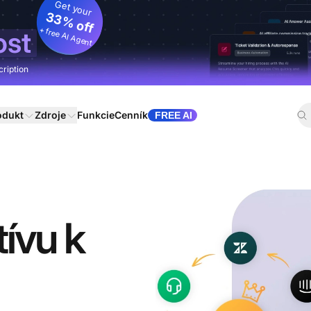
Get your
33% off
+ free AI Agent
ost
cription
odukt
Zdroje
Funkcie
Cenník
FREE AI
tívu k