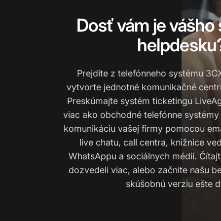
Dosť vám je vášho
helpdesku
Prejdite z telefónneho systému 3C
vytvorte jednotné komunikačné centr
Preskúmajte systém ticketingu LiveAg
viac ako obchodné telefónne systémy a 
komunikáciu vašej firmy pomocou emai
live chatu, call centra, knižnice ve
WhatsAppu a sociálnych médií. Čítajte
dozvedeli viac, alebo začnite našu 
skúšobnú verziu ešte d