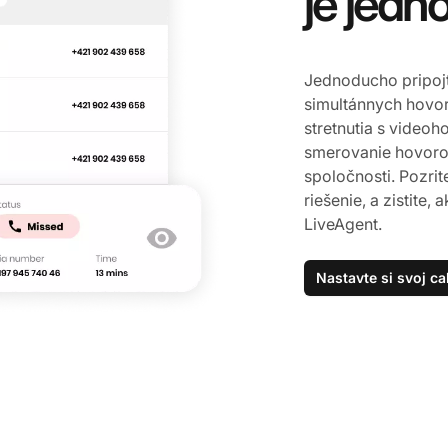
je jed
Jednoducho pripojte
simultánnych hovor
stretnutia s videoh
smerovanie hovoro
spoločnosti. Pozrit
riešenie, a zistit
LiveAgent.
Nastavte si svoj ca