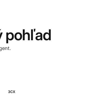
ý pohľad
gent.
3CX