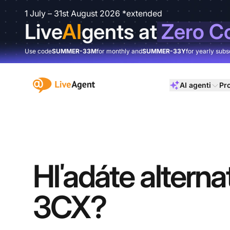
1 July – 31st August 2026 *extended
Live
AI
gents at
Zero C
Use code
SUMMER-33M
for monthly and
SUMMER-33Y
for yearly subs
:site.title
AI agenti
Pr
Hľadáte alterna
3CX?