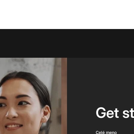
Get s
Celé meno