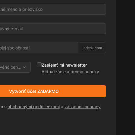
l
.ladesk.com
Zasielať mi newsletter
vého centra
Aktualizácie a promo ponuky
Vytvoriť účet ZADARMO
sm s
obchodnými podmienkami
a
zásadami ochrany