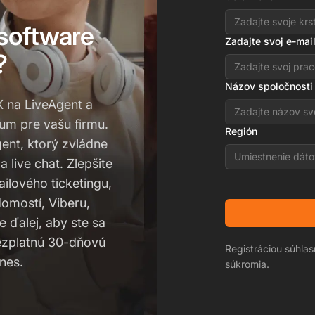
 software
Zadajte svoj e-mai
?
Názov spoločnosti
X na LiveAgent a
um pre vašu firmu.
Región
ent, ktorý zvládne
Umiestnenie dáto
live chat. Zlepšite
lového ticketingu,
domostí, Viberu,
 ďalej, aby ste sa
bezplatnú 30-dňovú
Registráciou súhla
nes.
súkromia
.