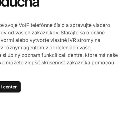
noduchá
 svoje VoIP telefónne číslo a spravujte viacero
ov od vašich zákazníkov. Starajte sa o online
ovormi alebo vytvorte vlastné IVR stromy na
v rôznym agentom v oddeleniach vašej
e si úplný zoznam funkcií call centra, ktoré má naše
e, ako môžete zlepšiť skúsenosť zákazníka pomocou
ll center