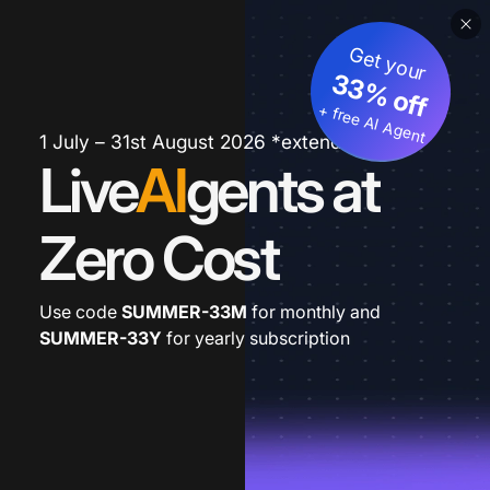
Get your
33% off
+ free AI Agent
1 July – 31st August 2026 *extended
Live
AI
gents at
Zero Cost
Use code
SUMMER-33M
for monthly and
SUMMER-33Y
for yearly subscription