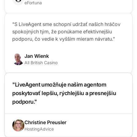
eFortuna
"S LiveAgent sme schopní udržať našich hráčov
spokojných tým, že ponúkame efektívnejšiu
podporu, čo vedie k vyšším mieram návratu."
Jan Wienk
All British Casino
"LiveAgent umožňuje našim agentom
poskytovať lepšiu, rýchlejšiu a presnejšiu
podporu."
Christine Preusler
HostingAdvice