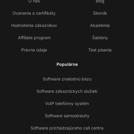
O nás
Blog
Ocenenia a certifikáty
Slovník
Hodnotenia zákazníkov
Akadémia
Affiliate program
Šablóny
Právne údaje
Test písania
Populárne
Software znalostnú bázu
Software zákazníckych služieb
VoIP telefónny systém
Software samoobsluhy
Software prichádzajúceho call centra