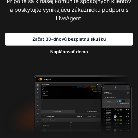
Pripojte sa k našej komunite spokojných klientov
a poskytujte vynikajúcu zákaznícku podporu s
LiveAgent.
Začať 30-dňovú bezplatnú skúšku
Naplánovať demo