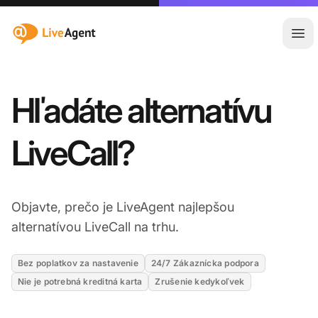
:site.title
Otv
Hľadáte alternatívu
LiveCall?
Objavte, prečo je LiveAgent najlepšou
alternatívou LiveCall na trhu.
Bez poplatkov za nastavenie
24/7 Zákaznícka podpora
Nie je potrebná kreditná karta
Zrušenie kedykoľvek