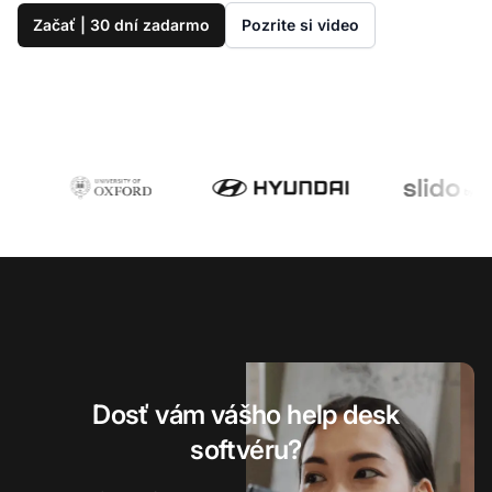
Začať | 30 dní zadarmo
Pozrite si video
Dosť vám vášho help desk
softvéru?