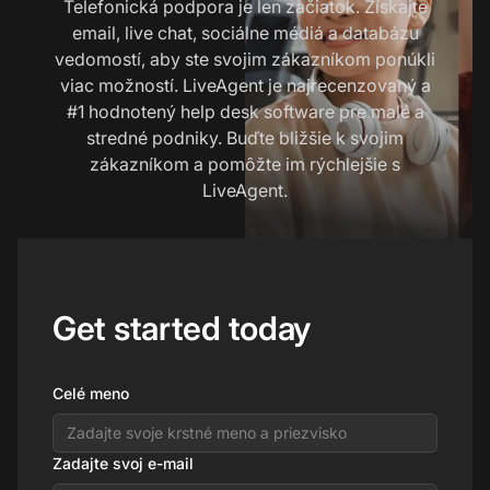
Telefonická podpora je len začiatok. Získajte
email, live chat, sociálne médiá a databázu
vedomostí, aby ste svojim zákazníkom ponúkli
viac možností. LiveAgent je najrecenzovaný a
#1 hodnotený help desk software pre malé a
stredné podniky. Buďte bližšie k svojim
zákazníkom a pomôžte im rýchlejšie s
LiveAgent.
Get started today
Celé meno
Zadajte svoj e-mail