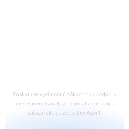
Líder v softvéri pre
zákaznícku podporu
Poskytujte výnimočnú zákaznícku podporu
cez viaceré kanály a automatizujte svoju
zákaznícku službu s LiveAgent.