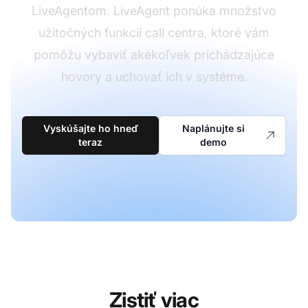
LiveAgentom. LiveAgent ponúka množstvo
užitočných funkcií call centra, ktoré vám
pomôžu vybaviť akékoľvek prichádzajúce
hovory a uchovať ich v systéme.
Vyskúšajte ho hneď
Naplánujte si
teraz
demo
Zistiť viac