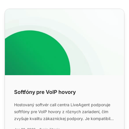
Softfóny pre VoIP hovory
Softfóny pre VoIP hovory
Hostovaný softvér call centra LiveAgent podporuje
softfóny pre VoIP hovory z rôznych zariadení, čím
zvyšuje kvalitu zákazníckej podpory. Je kompatibilný
s obľúb...