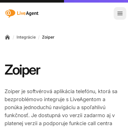
:site.title
Otv
/
/
Integrácie
Zoiper
Home
Zoiper
Zoiper je softvérová aplikácia telefónu, ktorá sa
bezproblémovo integruje s LiveAgentom a
ponúka jednoduchú navigáciu a spoľahlivú
funkčnosť. Je dostupná vo verzii zadarmo aj v
platenej verzii a podporuje funkcie call centra