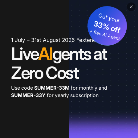
Get your
33% off
+ free AI Agent
1 July – 31st August 2026 *extended
Live
AI
gents at
Zero Cost
Use code
SUMMER-33M
for monthly and
SUMMER-33Y
for yearly subscription