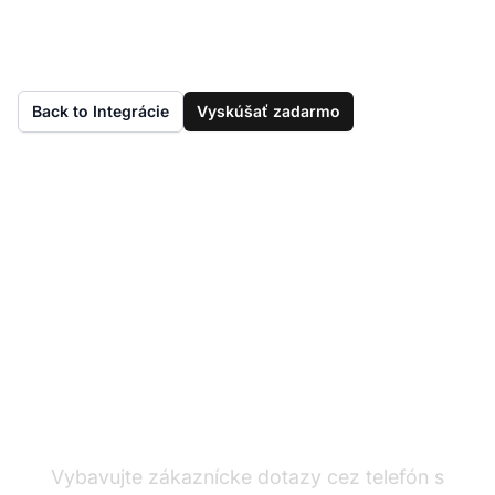
Back to Integrácie
Vyskúšať zadarmo
Ešte nemáte
LiveAgent?
Vybavujte zákaznícke dotazy cez telefón s