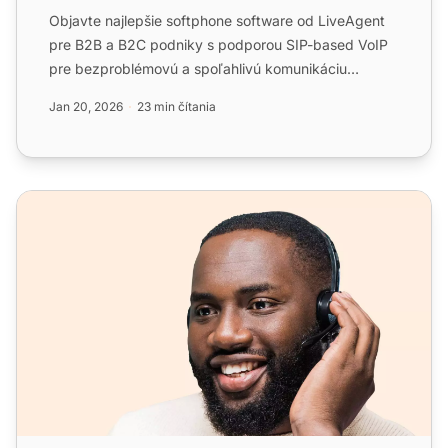
Objavte najlepšie softphone software od LiveAgent
pre B2B a B2C podniky s podporou SIP-based VoIP
pre bezproblémovú a spoľahlivú komunikáciu
odkiaľkoľvek. Užíva...
Jan 20, 2026
23 min čítania
Bohatý software na telefóniu