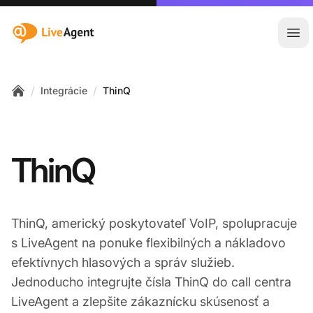
:site.title
Otv
/
/
Integrácie
ThinQ
Home
ThinQ
ThinQ, americký poskytovateľ VoIP, spolupracuje
s LiveAgent na ponuke flexibilných a nákladovo
efektívnych hlasových a správ služieb.
Jednoducho integrujte čísla ThinQ do call centra
LiveAgent a zlepšite zákaznícku skúsenosť a