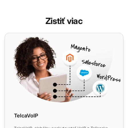
Zistiť viac
TelcaVoIP
TelcaVoIP