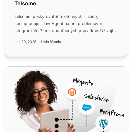
Telsome
Telsome, poskytovateľ telefónnych služieb,
spolupracuje s LiveAgent na bezproblémovej
integrácii VoIP bez dodatočných poplatkov. Užívajte
si pokročilé funkcie, ...
Jan 20, 2026
1 min čítania
TTNC