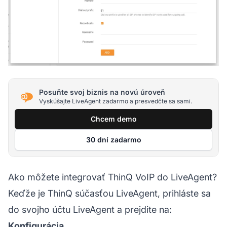
Posuňte svoj biznis na novú úroveň
Vyskúšajte LiveAgent zadarmo a presvedčte sa sami.
Chcem demo
30 dní zadarmo
Ako môžete integrovať ThinQ VoIP do LiveAgent?
Keďže je ThinQ súčasťou LiveAgent, prihláste sa
do svojho účtu LiveAgent a prejdite na:
Konfigurácia