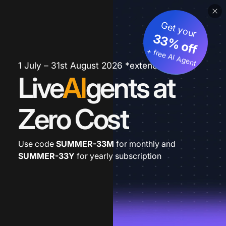
Get your
33% off
+ free AI Agent
1 July – 31st August 2026 *extended
Live
AI
gents at
Zero Cost
Use code
SUMMER-33M
for monthly and
SUMMER-33Y
for yearly subscription