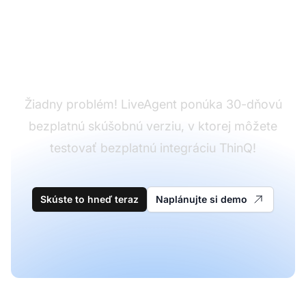
Ešte nemáte
LiveAgent?
Žiadny problém! LiveAgent ponúka 30-dňovú
bezplatnú skúšobnú verziu, v ktorej môžete
testovať bezplatnú integráciu ThinQ!
Skúste to hneď teraz
Naplánujte si demo