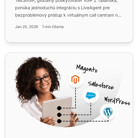
TelcaVoIP, globálny poskytovateľ VoIP z Talianska,
ponúka jednoduchú integráciu s LiveAgent pre
bezproblémový prístup k virtuálnym call centram na
viacerých zar...
Jan 20, 2026
1 min čítania
Telsome