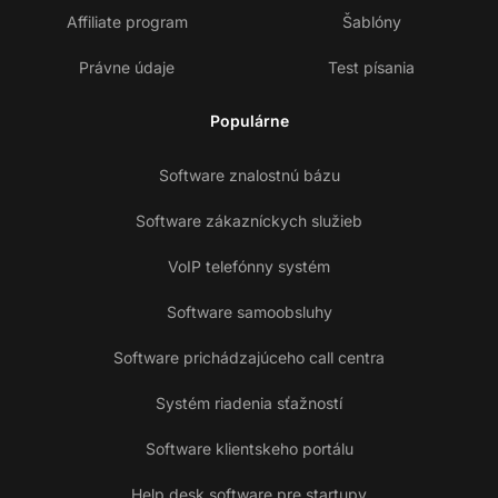
Affiliate program
Šablóny
Právne údaje
Test písania
Populárne
Software znalostnú bázu
Software zákazníckych služieb
VoIP telefónny systém
Software samoobsluhy
Software prichádzajúceho call centra
Systém riadenia sťažností
Software klientskeho portálu
Help desk software pre startupy