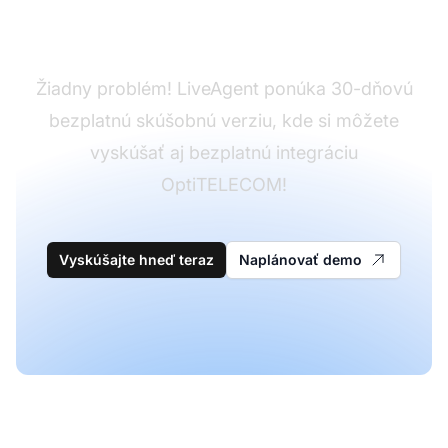
LiveAgent?
Žiadny problém! LiveAgent ponúka 30-dňovú
bezplatnú skúšobnú verziu, kde si môžete
vyskúšať aj bezplatnú integráciu
OptiTELECOM!
Vyskúšajte hneď teraz
Naplánovať demo