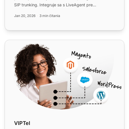
SIP trunking. Integruje sa s LiveAgent pre
omnichannel help desk...
Jan 20, 2026
3 min čítania
VIPTel
VIPTel