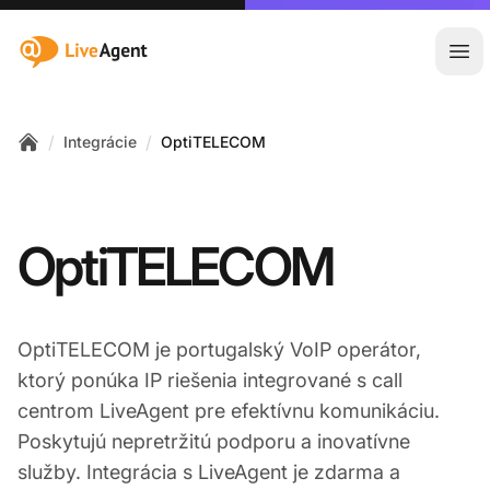
:site.title
Otv
/
/
Integrácie
OptiTELECOM
Home
OptiTELECOM
OptiTELECOM je portugalský VoIP operátor,
ktorý ponúka IP riešenia integrované s call
centrom LiveAgent pre efektívnu komunikáciu.
Poskytujú nepretržitú podporu a inovatívne
služby. Integrácia s LiveAgent je zdarma a