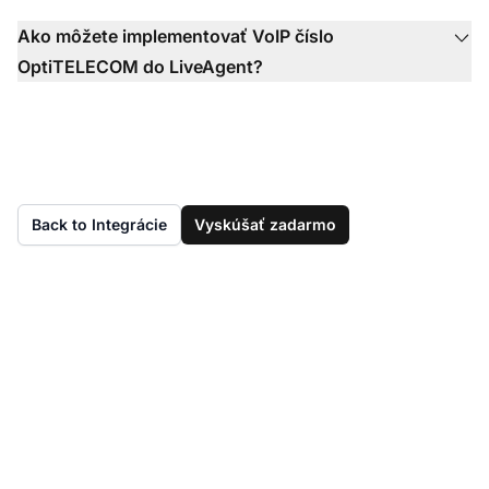
Ako môžete implementovať VoIP číslo
OptiTELECOM do LiveAgent?
Back to Integrácie
Vyskúšať zadarmo
Ešte nemáte