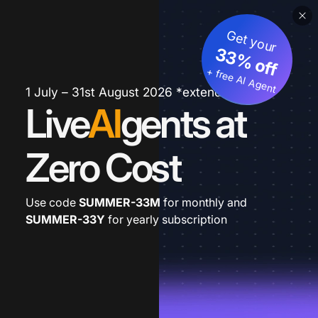
Get your
33% off
+ free AI Agent
1 July – 31st August 2026 *extended
Live
AI
gents at
Zero Cost
Use code
SUMMER-33M
for monthly and
SUMMER-33Y
for yearly subscription