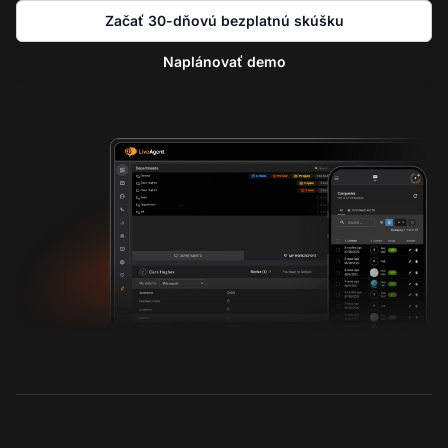
Začať 30-dňovú bezplatnú skúšku
Naplánovať demo