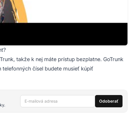
nt?
Trunk, takže k nej máte prístup bezplatne. GoTrunk
h telefonných čísel budete musieť kúpiť
E-mailová adresa
Odoberať
ky.