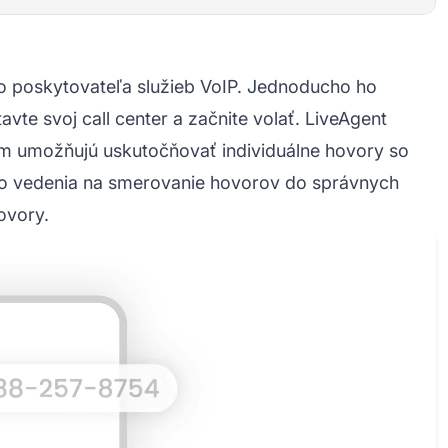
o poskytovateľa služieb VoIP. Jednoducho ho
avte svoj call center a začnite volať. LiveAgent
vám umožňujú uskutočňovať individuálne hovory so
ho vedenia na smerovanie hovorov do správnych
ovory.