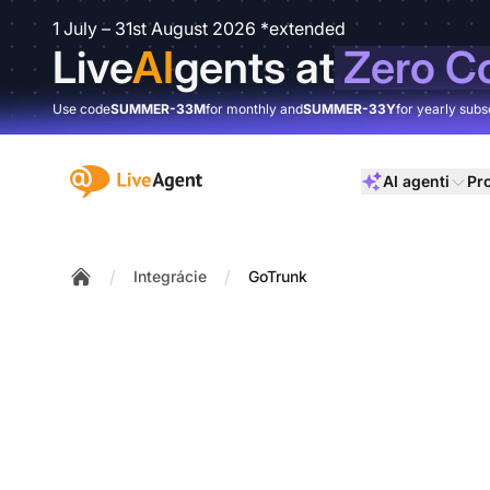
1 July – 31st August 2026 *extended
Live
AI
gents at
Zero C
Use code
SUMMER-33M
for monthly and
SUMMER-33Y
for yearly subs
:site.title
AI agenti
Pr
/
/
Integrácie
GoTrunk
Home