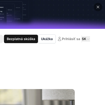
Bezplatná skúška
Ukážka
Prihlásiť sa
SK