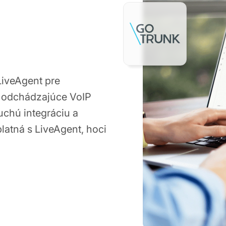
LiveAgent pre
 odchádzajúce VoIP
uchú integráciu a
latná s LiveAgent, hoci