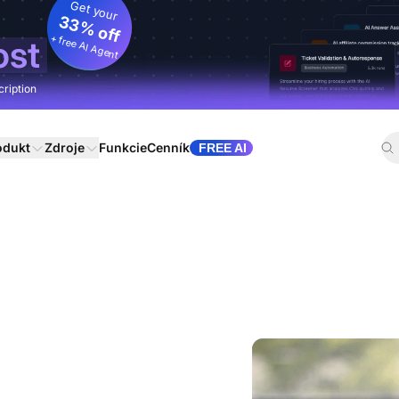
Get your
33% off
+ free AI Agent
ost
cription
odukt
Zdroje
Funkcie
Cenník
FREE AI