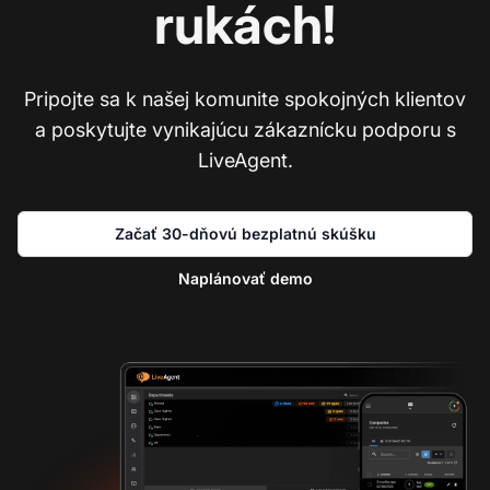
rukách!
Pripojte sa k našej komunite spokojných klientov
a poskytujte vynikajúcu zákaznícku podporu s
LiveAgent.
Začať 30-dňovú bezplatnú skúšku
Naplánovať demo