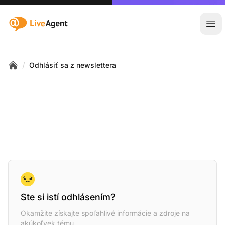
:site.title
Otv
/
Odhlásiť sa z newslettera
Home
Ste si istí odhlásením?
Okamžite získajte spoľahlivé informácie a zdroje na
akúkoľvek tému.