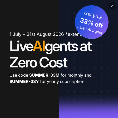
Get your
33% off
+ free AI Agent
1 July – 31st August 2026 *extended
Live
AI
gents at
Zero Cost
Use code
SUMMER-33M
for monthly and
SUMMER-33Y
for yearly subscription