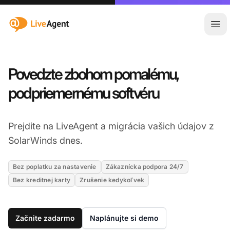
:site.title
Otv
Povedzte zbohom pomalému,
podpriemernému softvéru
Prejdite na LiveAgent a migrácia vašich údajov z
SolarWinds dnes.
Bez poplatku za nastavenie
Zákaznícka podpora 24/7
Bez kreditnej karty
Zrušenie kedykoľvek
Začnite zadarmo
Naplánujte si demo