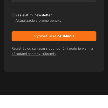
Zasielať mi newsletter
Aktualizácie a promo ponuky
Vytvoriť účet ZADARMO
Registráciou súhlasm s
obchodnými podmienkami
a
zásadami ochrany súkromia
.