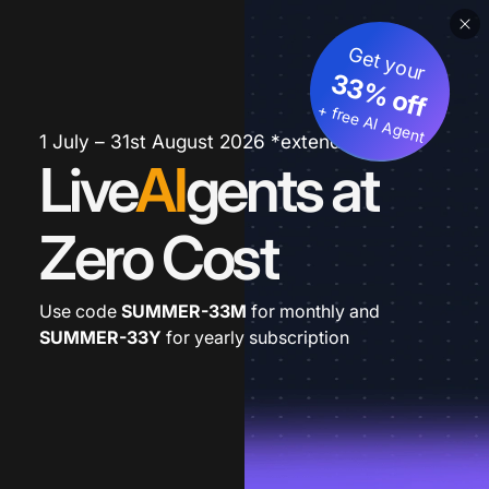
Get your
33% off
+ free AI Agent
1 July – 31st August 2026 *extended
Live
AI
gents at
Zero Cost
Use code
SUMMER-33M
for monthly and
SUMMER-33Y
for yearly subscription