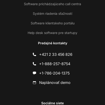
Software prichádzajúceho call centra
Systém riadenia sťažností
Software klientskeho portálu
Help desk software pre startupy
Predajné kontakty
+421 2 33 456 826
+1-888-257-8754
+1-786-204-1375
Naplánovať demo
Sociálne siete
Ko