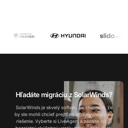
Hľadáte migráciu z SolarWinds?
SolarWinds je skvelý softvér, ale chápeme, že
by ste mohli chcieť prejsť na lepšie vyhovujúce
riešenie. Vyberte si LiveAgent a začnite svoju
bezplatnú skúšobnú verziu dnes. Čítajte ďalej,