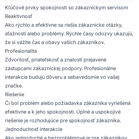
maximalizáciu spokojnosti zákazníka. Je to
Kľúčové prvky spokojnosti so zákazníckym servisom
miera toho, ako produkty a služby
Reaktivnosť
poskytované spoločnosťou spĺňajú alebo
Ako rýchlo a efektívne sa riešia zákaznícke otázky,
prekračujú očakávania zákazníkov.
sťažnosti alebo problémy. Rýchle časy odozvy ukazujú,
Spokojnosť zákazníka je definovaná ako počet
zákazníkov alebo percento z celkového počtu
že si vážite čas a obavy vašich zákazníkov.
klientov, ktorých správa o ich skúsenosti so
Profesionalita
spoločnosťou, jej produktmi alebo jej službami
Zdvorilosť, priateľskosť a znalosti prejavené
(indexy hodnotenia) prekračuje stanovené
zástupcami zákazníckej podpory. Profesionálne
úrovne spokojnosti.
interakcie budujú dôveru a sebavedomie vo vašej
značke.
Riešenie
Či bol problém alebo požiadavka zákazníka vyriešená
efektívne a k jeho spokojnosti. Úplné a uspokojivé
riešenie je rozhodujúce pre spokojnosť zákazníka.
Jednoduchosť interakcie
Ako jednoduché a bezproblémové je pre zákazníkov