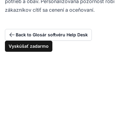
potrieb a obáv. Personalizovaná pozornosť robí
zákazníkov cítiť sa cenení a oceňovaní.
Back to Glosár softvéru Help Desk
Vyskúšať zadarmo
Zvýšte spokojnosť so
zákazníckym servisom