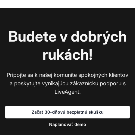
Budete v dobrých
rukách!
Pripojte sa k našej komunite spokojných klientov
a poskytujte vynikajúcu zákaznícku podporu s
LiveAgent.
Začať 30-dňovú bezplatnú skúšku
Naplánovať demo