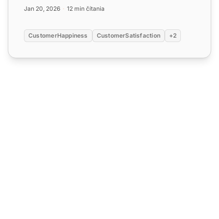
personalizujte int...
Jan 20, 2026
12 min čítania
CustomerHappiness
CustomerSatisfaction
+2