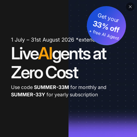
Get your
33% off
+ free AI Agent
1 July – 31st August 2026 *extended
Live
AI
gents at
Zero Cost
Use code
SUMMER-33M
for monthly and
SUMMER-33Y
for yearly subscription