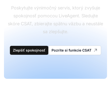
Poskytujte výnimočný servis, ktorý zvyšuje
spokojnosť pomocou LiveAgent. Sledujte
skóre CSAT, zbierajte spätnu väzbu a neustále
sa zlepšujte.
Zlepšiť spokojnosť
Pozrite si funkcie CSAT