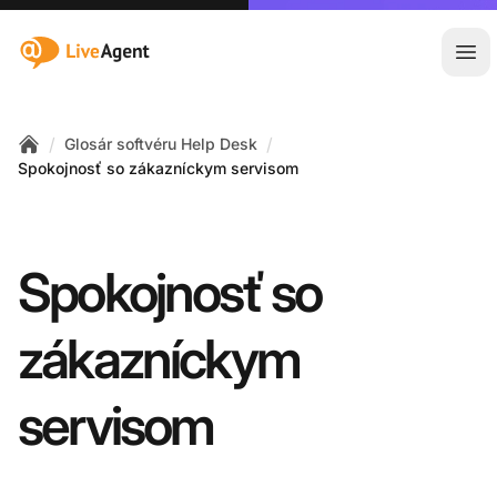
:site.title
Otv
/
/
Glosár softvéru Help Desk
Home
Spokojnosť so zákazníckym servisom
Spokojnosť so
zákazníckym
servisom