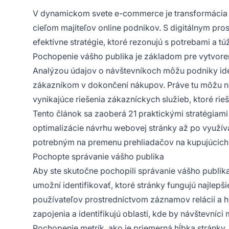
V dynamickom svete e-commerce je transformácia
cieľom majiteľov online podnikov. S digitálnym pr
efektívne stratégie, ktoré rezonujú s potrebami a t
Pochopenie vášho publika je základom pre vytvoren
Analýzou údajov o návštevníkoch môžu podniky iden
zákazníkom v dokončení nákupov. Práve tu môžu nás
vynikajúce riešenia zákazníckych služieb, ktoré rie
Tento článok sa zaoberá 21 praktickými stratégia
optimalizácie návrhu webovej stránky až po využ
potrebným na premenu prehliadačov na kupujúcich
Pochopte správanie vášho publika
Aby ste skutočne pochopili správanie vášho publik
umožní identifikovať, ktoré stránky fungujú najlep
používateľov prostredníctvom záznamov relácií a h
zapojenia a identifikujú oblasti, kde by návštevníc
Pochopenie metrík, ako je priemerná hĺbka stránky,