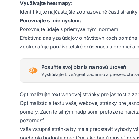
Využívajte heatmapy:
Identifikujte najčastejšie zobrazované časti stránky
Porovnajte s priemyslom:
Porovnajte údaje s priemyselnými normami
Efektívna analýza údajov o návštevníkoch pomáha i
zdokonaľuje používateľské skúsenosti a premieňa 
Posuňte svoj biznis na novú úroveň
Vyskúšajte LiveAgent zadarmo a presvedčte sa
Optimalizujte text webovej stránky pre jasnosť a za
Optimalizácia textu vašej webovej stránky pre jas
pomery. Začnite silným nadpisom, pretože je najčít
pozornosť.
Vaša vstupná stránka by mala predstaviť výhody vá
pochopia hodnotu pred tým, ako budú musieť posúv