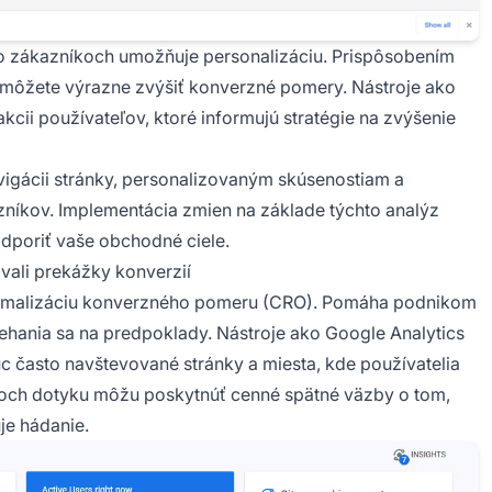
o zákazníkoch umožňuje personalizáciu. Prispôsobením
ka môžete výrazne zvýšiť konverzné pomery. Nástroje ako
cii používateľov, ktoré informujú stratégie na zvýšenie
avigácii stránky, personalizovaným skúsenostiam a
níkov. Implementácia zmien na základe týchto analýz
dporiť vaše obchodné ciele.
ovali prekážky konverzií
ptimalizáciu konverzného pomeru (CRO). Pomáha podnikom
iehania sa na predpoklady. Nástroje ako Google Analytics
c často navštevované stránky a miesta, kde používatelia
och dotyku môžu poskytnúť cenné spätné väzby o tom,
je hádanie.