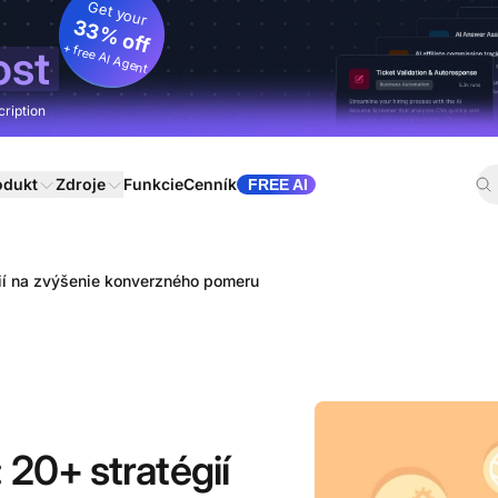
Get your
33% off
+ free AI Agent
ost
cription
odukt
Zdroje
Funkcie
Cenník
FREE AI
gií na zvýšenie konverzného pomeru
 20+ stratégií