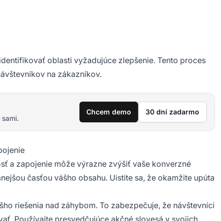
dentifikovať oblasti vyžadujúce zlepšenie. Tento proces
návštevníkov na zákazníkov.
Chcem demo
30 dní zadarmo
 sami.
pojenie
nosť a zapojenie môže výrazne zvýšiť vaše konverzné
anejšou časťou vášho obsahu. Uistite sa, že okamžite upúta
šho riešenia nad záhybom. To zabezpečuje, že návštevníci
ať. Používajte presvedčujúce akčné slovesá v svojich