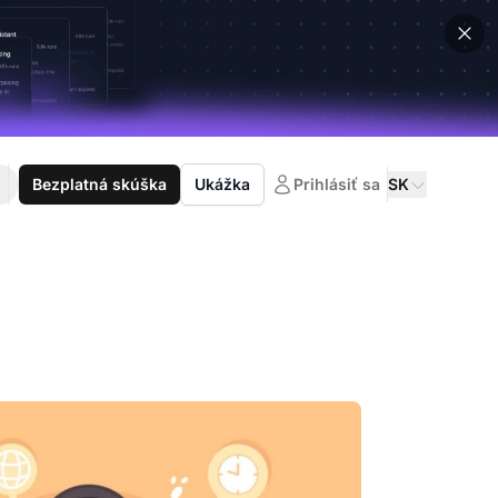
Bezplatná skúška
Ukážka
Prihlásiť sa
SK