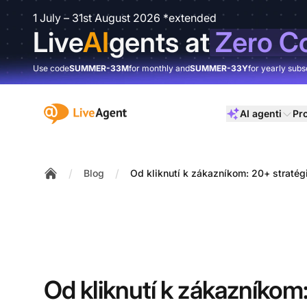
1 July – 31st August 2026 *extended
Live
AI
gents at
Zero C
Use code
SUMMER-33M
for monthly and
SUMMER-33Y
for yearly subs
:site.title
AI agenti
Pr
/
/
Blog
Od kliknutí k zákazníkom: 20+ straté
Home
Od kliknutí k zákazníkom: