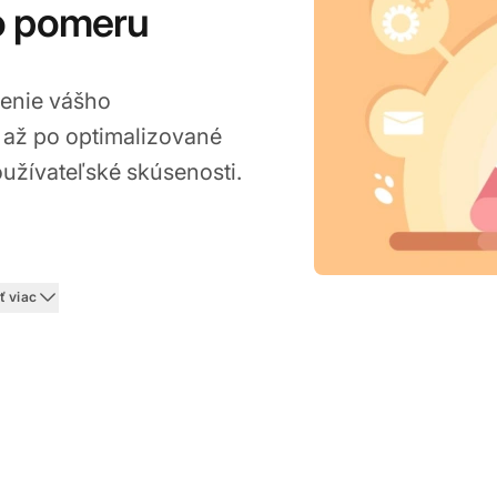
o pomeru
šenie vášho
 až po optimalizované
užívateľské skúsenosti.
Jan 20, 2026
ť viac