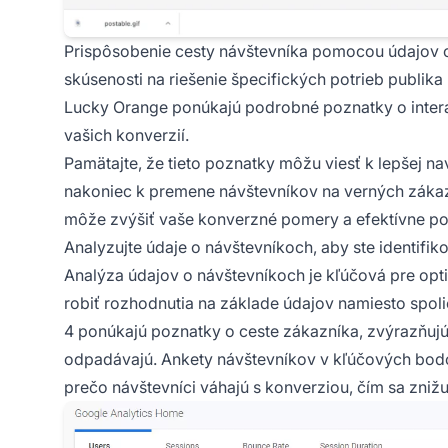
Prispôsobenie cesty návštevníka pomocou údajov 
skúsenosti na riešenie špecifických potrieb publi
Lucky Orange ponúkajú podrobné poznatky o interak
vašich konverzií.
Pamätajte, že tieto poznatky môžu viesť k lepšej n
nakoniec k premene návštevníkov na verných zákaz
môže zvýšiť vaše konverzné pomery a efektívne po
Analyzujte údaje o návštevníkoch, aby ste identifik
Analýza údajov o návštevníkoch je kľúčová pre o
robiť rozhodnutia na základe údajov namiesto spol
4 ponúkajú poznatky o ceste zákazníka, zvýrazňujú
odpadávajú. Ankety návštevníkov v kľúčových bod
prečo návštevníci váhajú s konverziou, čím sa znižu