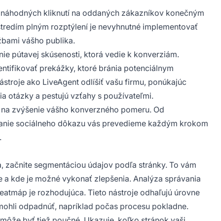
 náhodných kliknutí na oddaných zákazníkov konečným
ostredím plným rozptýlení je nevyhnutné implementovať
úžbami vášho publika.
ie pútavej skúsenosti, ktorá vedie k konverziám.
tifikovať prekážky, ktoré bránia potenciálnym
troje ako LiveAgent odlíšiť vašu firmu, ponúkajúc
šia otázky a pestujú vzťahy s používateľmi.
mi na zvýšenie vášho konverzného pomeru. Od
ívanie sociálneho dôkazu vás prevedieme každým krokom
.
a, začnite segmentáciou údajov podľa stránky. To vám
šie a kde je možné vykonať zlepšenia. Analýza správania
eatmáp je rozhodujúca. Tieto nástroje odhaľujú úrovne
i mohli odpadnúť, napríklad počas procesu pokladne.
 môže byť tiež poučné. Ukazuje, koľko stránok vaši