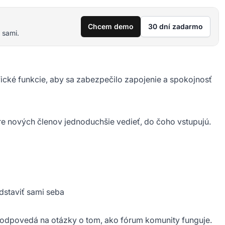
Chcem demo
30 dní zadarmo
 sami.
cké funkcie, aby sa zabezpečilo zapojenie a spokojnosť
e nových členov jednoduchšie vedieť, do čoho vstupujú.
dstaviť sami seba
é odpovedá na otázky o tom, ako fórum komunity funguje.