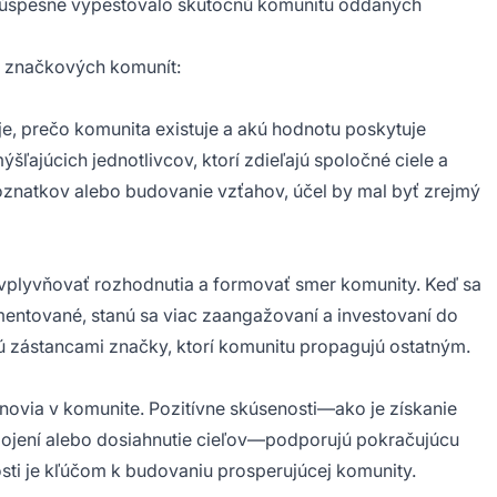
nich úspešne vypestovalo skutočnú komunitu oddaných
h značkových komunít:
e, prečo komunita existuje a akú hodnotu poskytuje
ajúcich jednotlivcov, ktorí zdieľajú spoločné ciele a
poznatkov alebo budovanie vzťahov, účel by mal byť zrejmý
vplyvňovať rozhodnutia a formovať smer komunity. Keď sa
lementované, stanú sa viac zaangažovaní a investovaní do
jú zástancami značky, ktorí komunitu propagujú ostatným.
novia v komunite. Pozitívne skúsenosti—ako je získanie
ojení alebo dosiahnutie cieľov—podporujú pokračujúcu
sti je kľúčom k budovaniu prosperujúcej komunity.