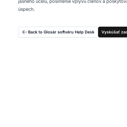
jasného účelu, posilnenie vplyvu členov a poskyto
úspech.
Back to Glosár softvéru Help Desk
Vyskúšať za