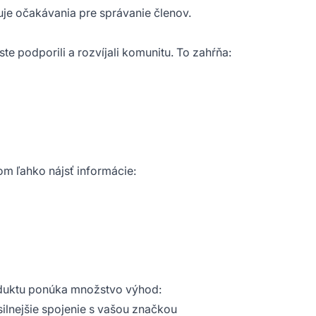
uje očakávania pre správanie členov.
te podporili a rozvíjali komunitu. To zahŕňa:
m ľahko nájsť informácie:
oduktu ponúka množstvo výhod:
silnejšie spojenie s vašou značkou