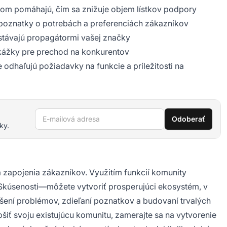
jom pomáhajú, čím sa znižuje objem lístkov podpory
poznatky o potrebách a preferenciách zákazníkov
stávajú propagátormi vašej značky
ekážky pre prechod na konkurentov
 odhaľujú požiadavky na funkcie a príležitosti na
E-mailová adresa
Odoberať
ky.
a zapojenia zákazníkov. Využitím funkcií komunity
 Skúsenosti—môžete vytvoriť prosperujúci ekosystém, v
ešení problémov, zdieľaní poznatkov a budovaní trvalých
pšiť svoju existujúcu komunitu, zamerajte sa na vytvorenie