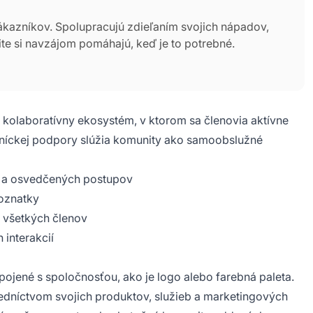
ákazníkov. Spolupracujú zdieľaním svojich nápadov,
te si navzájom pomáhajú, keď je to potrebné.
o kolaboratívny ekosystém, v ktorom sa členovia aktívne
zníckej podpory slúžia komunity ako samoobslužné
í a osvedčených postupov
oznatky
 všetkých členov
interakcií
pojené s spoločnosťou, ako je logo alebo farebná paleta.
edníctvom svojich produktov, služieb a marketingových