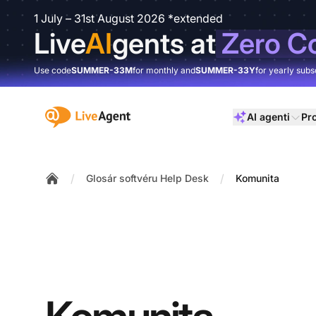
1 July – 31st August 2026 *extended
Live
AI
gents at
Zero C
Use code
SUMMER-33M
for monthly and
SUMMER-33Y
for yearly subs
:site.title
AI agenti
Pr
/
/
Glosár softvéru Help Desk
Komunita
Home