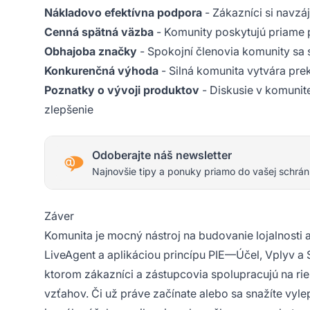
Nákladovo efektívna podpora
- Zákazníci si navzá
Cenná spätná väzba
- Komunity poskytujú priame 
Obhajoba značky
- Spokojní členovia komunity sa 
Konkurenčná výhoda
- Silná komunita vytvára pr
Poznatky o vývoji produktov
- Diskusie v komunite
zlepšenie
Odoberajte náš newsletter
Najnovšie tipy a ponuky priamo do vašej schrán
Záver
Komunita je mocný nástroj na budovanie lojalnosti 
LiveAgent a aplikáciou princípu PIE—Účel, Vplyv a
ktorom zákazníci a zástupcovia spolupracujú na ri
vzťahov. Či už práve začínate alebo sa snažíte vyle