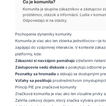
Čo je komunita?
Komunita je skupina zákazníkov a zástupcov z
problémov, otázok a informácií. Ľudia v komuni
Odpovedajú si na otázky.
Pochopenie dynamiky komunity
Komunita je viac ako len zbierka jednotlivcov—je t
zapájajú do vzájomnej interakcie. V kontexte záka
platformy, kde:
Zákazníci si navzájom pomáhajú
zdieľaním riešen
Zástupcovia vedú diskusie
a poskytujú odborné p
Poznatky sa hromadia
a stávajú sa dostupnými pre
Vzťahy sa posilňujú
prostredníctvom zmysluplných 
Princíp PIE pre značkové komunity
Značková komunita je viac ako len vizuálne prvky s
Zahŕňa celkový dojem, ktorý značka vytvára prostr