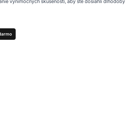
vanie výnimočných skúseností, aby ste dosiahli dlhodobý
darmo
Budujte prosperujúc