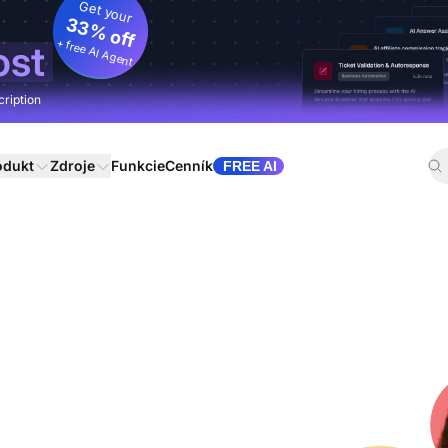
Get your
33% off
+ free AI Agent
ost
cription
odukt
Zdroje
Funkcie
Cenník
FREE AI