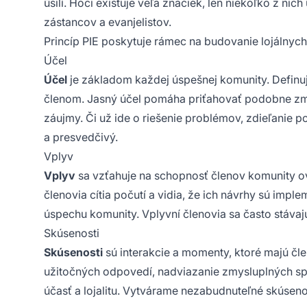
úsilí. Hoci existuje veľa značiek, len niekoľko z 
zástancov a evanjelistov.
Princíp PIE poskytuje rámec na budovanie lojálnyc
Účel
Účel
je základom každej úspešnej komunity. Definuj
členom. Jasný účel pomáha priťahovať podobne zmýšľ
záujmy. Či už ide o riešenie problémov, zdieľanie 
a presvedčivý.
Vplyv
Vplyv
sa vzťahuje na schopnosť členov komunity o
členovia cítia počutí a vidia, že ich návrhy sú imp
úspechu komunity. Vplyvní členovia sa často stáva
Skúsenosti
Skúsenosti
sú interakcie a momenty, ktoré majú čle
užitočných odpovedí, nadviazanie zmysluplných sp
účasť a lojalitu. Vytvárame nezabudnuteľné skúseno