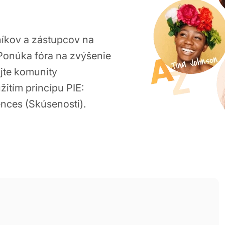
íkov a zástupcov na
 Ponúka fóra na zvýšenie
ajte komunity
itím princípu PIE:
ences (Skúsenosti).