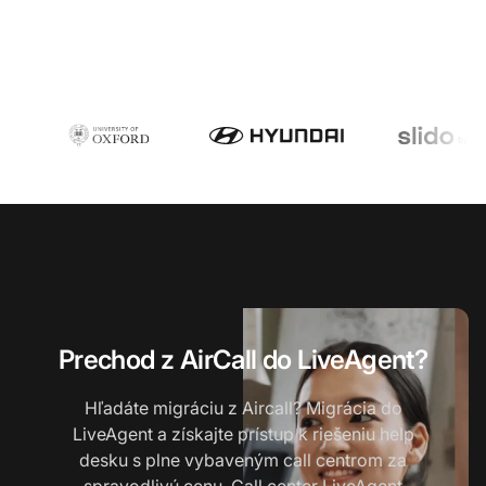
Prechod z AirCall do LiveAgent?
Hľadáte migráciu z Aircall? Migrácia do
LiveAgent a získajte prístup k riešeniu help
desku s plne vybaveným call centrom za
spravodlivú cenu. Call center LiveAgent