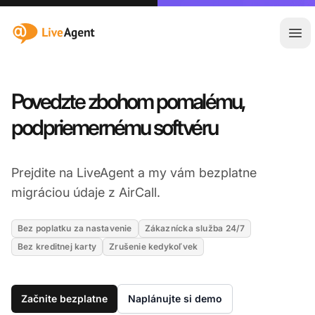
:site.title
Otv
Povedzte zbohom pomalému,
podpriemernému softvéru
Prejdite na LiveAgent a my vám bezplatne
migráciou údaje z AirCall.
Bez poplatku za nastavenie
Zákaznícka služba 24/7
Bez kreditnej karty
Zrušenie kedykoľvek
Začnite bezplatne
Naplánujte si demo