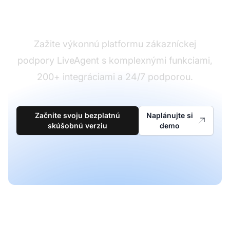
Pripravení na zmenu?
Zažite výkonnú platformu zákazníckej
podpory LiveAgent s komplexnými funkciami,
200+ integráciami a 24/7 podporou.
Začnite svoju bezplatnú
Naplánujte si
skúšobnú verziu
demo