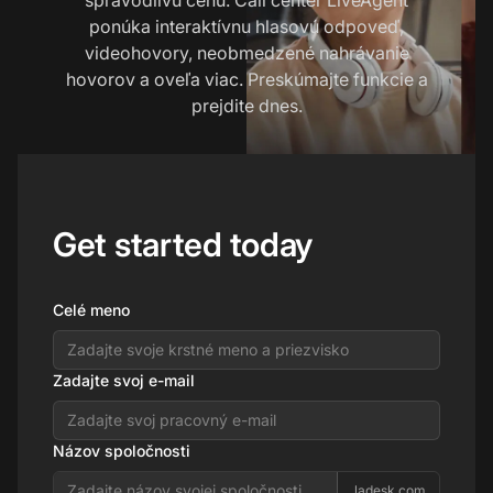
ponúka interaktívnu hlasovú odpoveď,
videohovory, neobmedzené nahrávanie
hovorov a oveľa viac. Preskúmajte funkcie a
prejdite dnes.
Get started today
Celé meno
Zadajte svoj e-mail
Názov spoločnosti
.ladesk.com