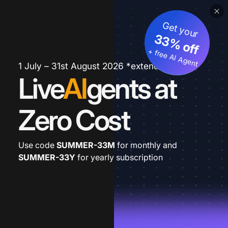
Get your
33% off
+ free AI Agent
1 July – 31st August 2026 *extended
Live
AI
gents at
Zero Cost
Use code
SUMMER-33M
for monthly and
SUMMER-33Y
for yearly subscription