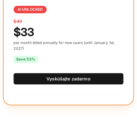
AI UNLOCKED
$49
$33
per month billed annually for new users (until January 1st,
2027)
Save 33%
Vyskúšajte zadarmo