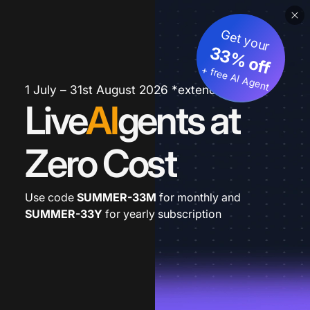
Get your
33% off
+ free AI Agent
1 July – 31st August 2026 *extended
Live
AI
gents at
Zero Cost
Use code
SUMMER-33M
for monthly and
SUMMER-33Y
for yearly subscription