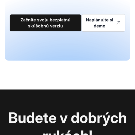
Začnite svoju bezplatnú
Naplánujte si
skúšobnú verziu
demo
Budete v dobrých