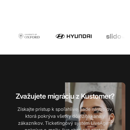
Zvažujete migráciu z Kustomer?
Získajte prístup k spoľahlivej sade nástrojov,
ktorá pokrýva všetky dôležité kanály
zákazníkov. Ticketingový systém LiveAgent
pokrýva e-maily, live chat, call center,