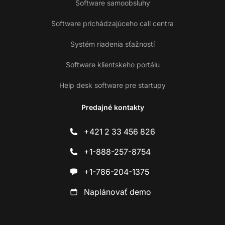
Software samoobsluhy
Software prichádzajúceho call centra
Systém riadenia sťažností
Software klientskeho portálu
Help desk software pre startupy
Predajné kontakty
+421 2 33 456 826
+1-888-257-8754
+1-786-204-1375
Naplánovať demo
Ko