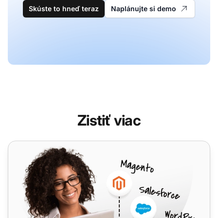
Skúste to hneď teraz
Naplánujte si demo
Zistiť viac
vCita