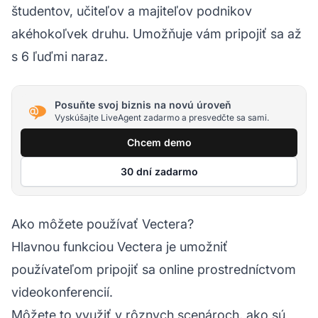
študentov, učiteľov a majiteľov podnikov
akéhokoľvek druhu. Umožňuje vám pripojiť sa až
s 6 ľuďmi naraz.
Posuňte svoj biznis na novú úroveň
Vyskúšajte LiveAgent zadarmo a presvedčte sa sami.
Chcem demo
30 dní zadarmo
Ako môžete používať Vectera?
Hlavnou funkciou Vectera je umožniť
používateľom pripojiť sa online prostredníctvom
videokonferencií.
Môžete to využiť v rôznych scenároch, ako sú