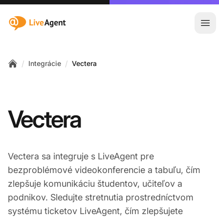
:site.title
Otv
/
/
Integrácie
Vectera
Home
Vectera
Vectera sa integruje s LiveAgent pre
bezproblémové videokonferencie a tabuľu, čím
zlepšuje komunikáciu študentov, učiteľov a
podnikov. Sledujte stretnutia prostredníctvom
systému ticketov LiveAgent, čím zlepšujete