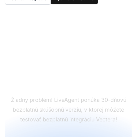
Ešte nemáte
LiveAgent?
Žiadny problém! LiveAgent ponúka 30-dňovú
bezplatnú skúšobnú verziu, v ktorej môžete
testovať bezplatnú integráciu Vectera!