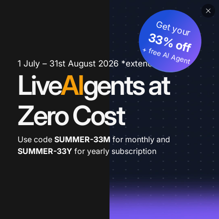
Get your
33% off
+ free AI Agent
1 July – 31st August 2026 *extended
Live
AI
gents at
Zero Cost
Use code
SUMMER-33M
for monthly and
SUMMER-33Y
for yearly subscription