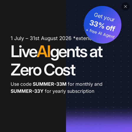
Get your
33% off
+ free AI Agent
1 July – 31st August 2026 *extended
Live
AI
gents at
Zero Cost
Use code
SUMMER-33M
for monthly and
SUMMER-33Y
for yearly subscription