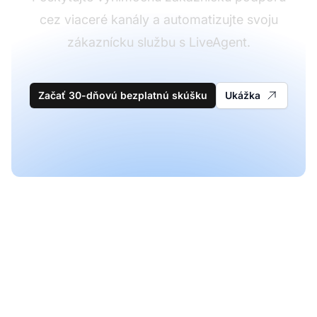
cez viaceré kanály a automatizujte svoju
zákaznícku službu s LiveAgent.
Začať 30-dňovú bezplatnú skúšku
Ukážka