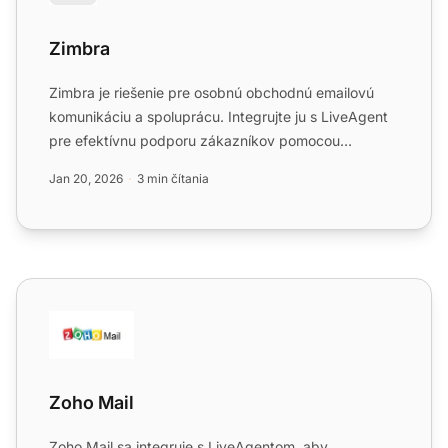
Zimbra
Zimbra je riešenie pre osobnú obchodnú emailovú
komunikáciu a spoluprácu. Integrujte ju s LiveAgent
pre efektívnu podporu zákazníkov pomocou
IMAP/POP3, čím zlep...
Jan 20, 2026
3 min čítania
Zoho Mail
Zoho Mail
Zoho Mail sa integruje s LiveAgentom, aby