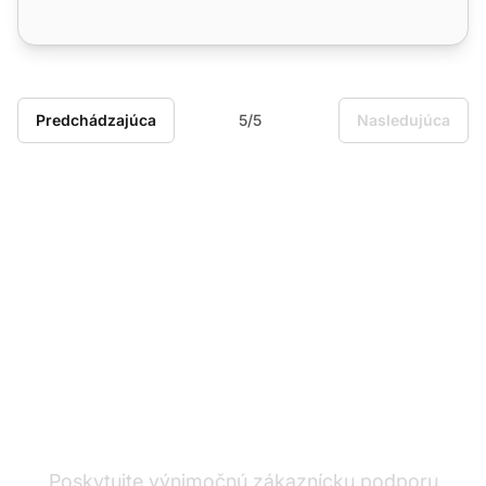
Predchádzajúca
5/5
Nasledujúca
Líder v softvéri pre
zákaznícku podporu
Poskytujte výnimočnú zákaznícku podporu