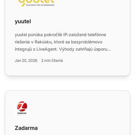
yuutel
yuutel ponúka pokročilé IP-založené telefónne
riešenia v Rakúsku, ktoré sa bezproblémovo
integrujú s LiveAgent. Výhody zahŕňajú úsporu
nákladov, jednoduchú sprá...
Jan 20, 2026
2 min čítania
Zadarma
Zadarma