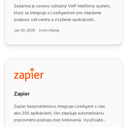
Zadarma je cenovo výhodný VoIP telefónny systém,
ktorý sa integruje s LiveAgentom pre zlepšenie
podpory call centra a zvýšenie spokojnosti
zákazníkov. Je zadarm...
Jan 20, 2026
2 min čítania
Zapier
Zapier
Zapier bezproblémovo integruje LiveAgent s viac
ako 200 aplikáciami, čím zlepšuje automatizáciu
pracovného postupu bez kódovania. Využívajte
rýchle a intuitívne...