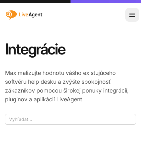
:site.title
Otv
Integrácie
Maximalizujte hodnotu vášho existujúceho
softvéru help desku a zvýšte spokojnosť
zákazníkov pomocou širokej ponuky integrácií,
pluginov a aplikácií LiveAgent.