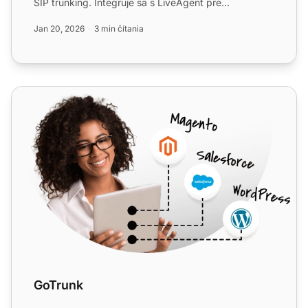
SIP trunking. Integruje sa s LiveAgent pre
omnichannel help desk...
Jan 20, 2026
3 min čítania
GoTrunk
GoTrunk