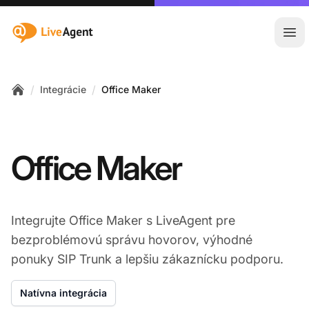
:site.title
Otv
/
/
Integrácie
Office Maker
Home
Office Maker
Integrujte Office Maker s LiveAgent pre
bezproblémovú správu hovorov, výhodné
ponuky SIP Trunk a lepšiu zákaznícku podporu.
Natívna integrácia