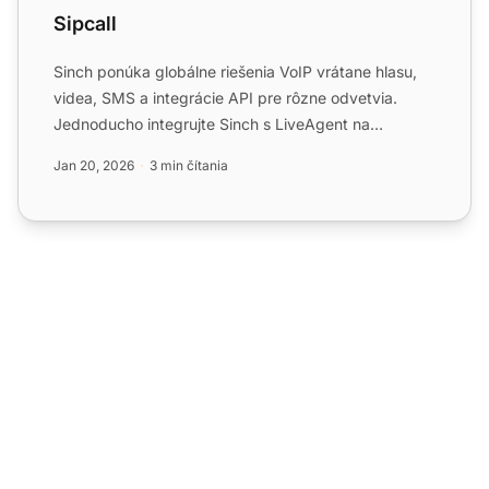
Sipcall
Sinch ponúka globálne riešenia VoIP vrátane hlasu,
videa, SMS a integrácie API pre rôzne odvetvia.
Jednoducho integrujte Sinch s LiveAgent na
efektívnu správu v...
Jan 20, 2026
3 min čítania