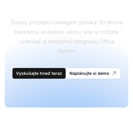
LiveAgent?
Žiadny problém! LiveAgent ponúka 30-dňovú
bezplatnú skúšobnú verziu, kde si môžete
vyskúšať aj bezplatnú integráciu Office
Maker!
Vyskúšajte hneď teraz
Naplánujte si demo