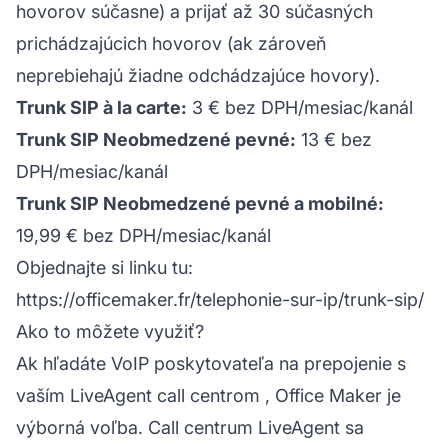
hovorov súčasne) a prijať až 30 súčasných
prichádzajúcich hovorov (ak zároveň
neprebiehajú žiadne odchádzajúce hovory).
Trunk SIP à la carte:
3 € bez DPH/mesiac/kanál
Trunk SIP Neobmedzené pevné:
13 € bez
DPH/mesiac/kanál
Trunk SIP Neobmedzené pevné a mobilné:
19,99 € bez DPH/mesiac/kanál
Objednajte si linku tu:
https://officemaker.fr/telephonie-sur-ip/trunk-sip/
Ako to môžete využiť?
Ak hľadáte VoIP poskytovateľa na prepojenie s
vaším
LiveAgent call centrom
, Office Maker je
výborná voľba. Call centrum LiveAgent sa