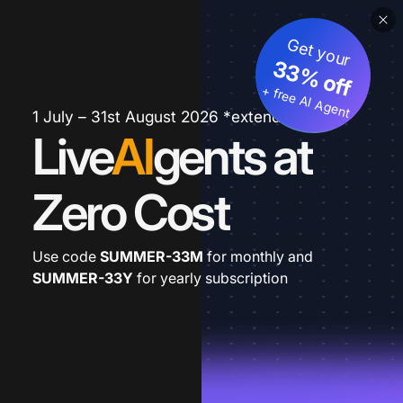
Get your
33% off
+ free AI Agent
1 July – 31st August 2026 *extended
Live
AI
gents at
Zero Cost
Use code
SUMMER-33M
for monthly and
SUMMER-33Y
for yearly subscription