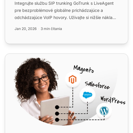
Integrujte službu SIP trunking GoTrunk s LiveAgent
pre bezproblémové globálne prichádzajúce a
odchádzajúce VoIP hovory. Užívajte si nižšie náklady,
jednoduchú i...
Jan 20, 2026
3 min čítania
Sipcall