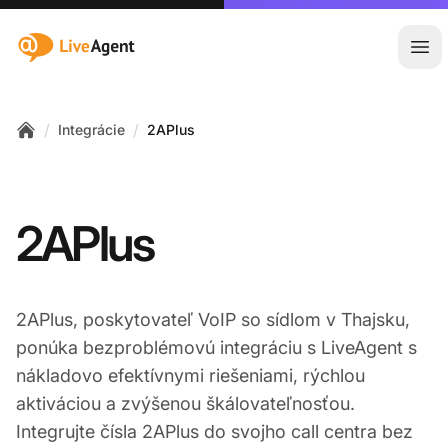
:site.title
Otv
/
/
Integrácie
2APlus
Home
2APlus
2APlus, poskytovateľ VoIP so sídlom v Thajsku,
ponúka bezproblémovú integráciu s LiveAgent s
nákladovo efektívnymi riešeniami, rýchlou
aktiváciou a zvýšenou škálovateľnosťou.
Integrujte čísla 2APlus do svojho call centra bez