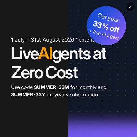
Get your
33% off
+ free AI Agent
1 July – 31st August 2026 *extended
Live
AI
gents at
Zero Cost
Use code
SUMMER-33M
for monthly and
SUMMER-33Y
for yearly subscription