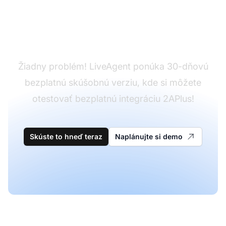
Ešte nemáte
LiveAgent?
Žiadny problém! LiveAgent ponúka 30-dňovú
bezplatnú skúšobnú verziu, kde si môžete
otestovať bezplatnú integráciu 2APlus!
Skúste to hneď teraz
Naplánujte si demo