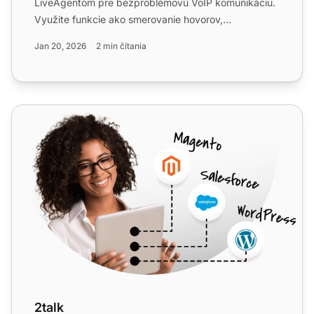
LiveAgentom pre bezproblémovú VoIP komunikáciu.
Využite funkcie ako smerovanie hovorov,
automatický operátor a ďal...
Jan 20, 2026
2 min čítania
2talk
2talk