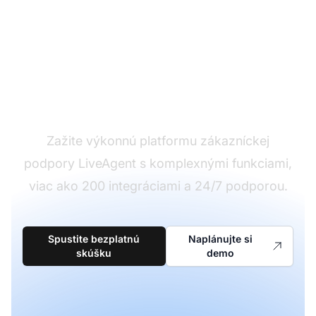
Ste pripravení na
zmenu?
Zažite výkonnú platformu zákazníckej
podpory LiveAgent s komplexnými funkciami,
viac ako 200 integráciami a 24/7 podporou.
Spustite bezplatnú
Naplánujte si
skúšku
demo