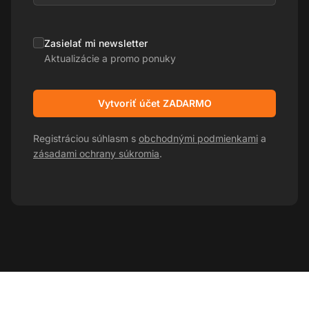
Zasielať mi newsletter
Aktualizácie a promo ponuky
Vytvoriť účet ZADARMO
Registráciou súhlasm s
obchodnými podmienkami
a
zásadami ochrany súkromia
.