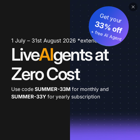
Get your
33% off
+ free AI Agent
1 July – 31st August 2026 *extended
Live
AI
gents at
Zero Cost
Use code
SUMMER-33M
for monthly and
SUMMER-33Y
for yearly subscription