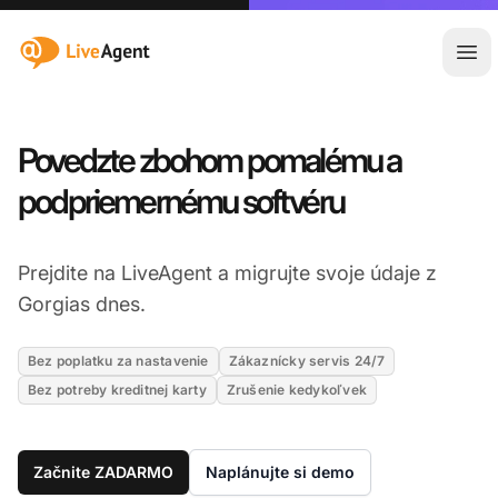
:site.title
Otv
Povedzte zbohom pomalému a
podpriemernému softvéru
Prejdite na LiveAgent a migrujte svoje údaje z
Gorgias dnes.
Bez poplatku za nastavenie
Zákaznícky servis 24/7
Bez potreby kreditnej karty
Zrušenie kedykoľvek
Začnite ZADARMO
Naplánujte si demo