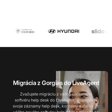
Migrácia z Gorgias do LiveAgent
Zvažujete migráciu z vášho súčasného
softvéru help desk do LiveAgent? Prenesieťe
svoje záznamy help desk, kontakty a ďalšie do
vášho nového softvéru help desk a pripojte sa