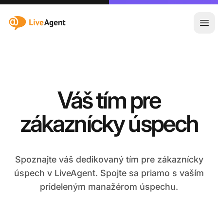
:site.title
Otv
Váš tím pre
zákaznícky úspech
Spoznajte váš dedikovaný tím pre zákaznícky
úspech v LiveAgent. Spojte sa priamo s vaším
prideleným manažérom úspechu.