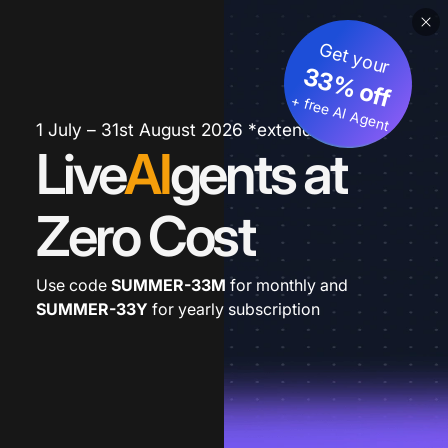
Get your
33% off
+ free AI Agent
1 July – 31st August 2026 *extended
Live
AI
gents at
Zero Cost
Use code
SUMMER-33M
for monthly and
SUMMER-33Y
for yearly subscription