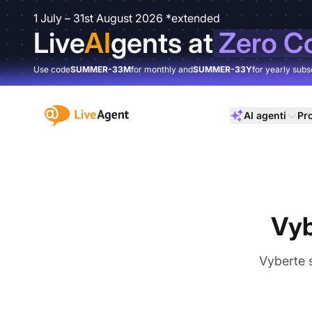
1 July – 31st August 2026 *extended
Live
AI
gents at
Zero C
Use code
SUMMER-33M
for monthly and
SUMMER-33Y
for yearly subs
:site.title
AI agenti
Pr
Vyb
Vyberte 