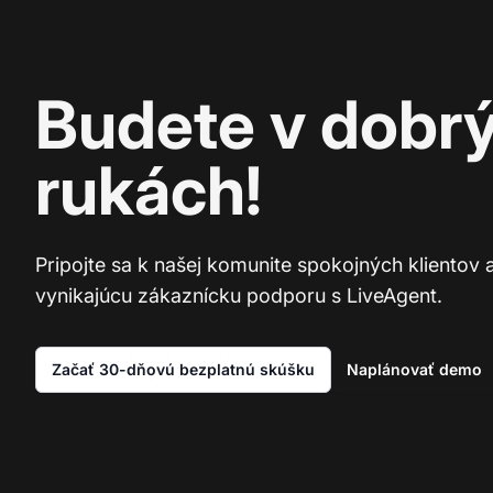
Budete v dobr
rukách!
Pripojte sa k našej komunite spokojných klientov 
vynikajúcu zákaznícku podporu s LiveAgent.
Začať 30-dňovú bezplatnú skúšku
Naplánovať demo