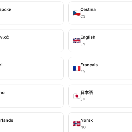
арски
Čeština
CS
νικά
English
EN
mi
Français
FR
ano
日本語
JP
rlands
Norsk
NO