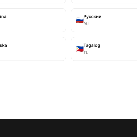
ână
Русский
RU
ska
Tagalog
TL