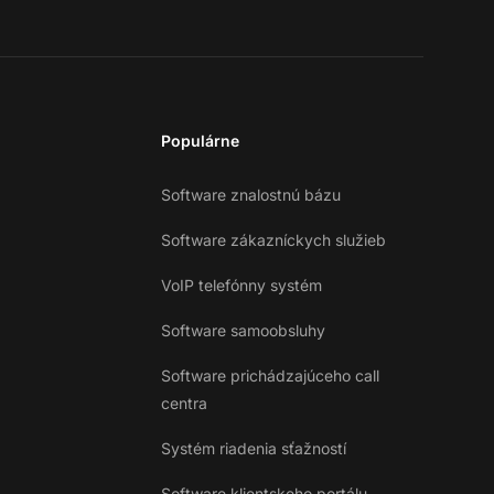
Populárne
Software znalostnú bázu
Software zákazníckych služieb
VoIP telefónny systém
Software samoobsluhy
Software prichádzajúceho call
centra
Systém riadenia sťažností
Software klientskeho portálu