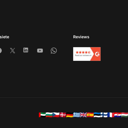
siete
Reviews
am
acebook
X
Linkedin
Youtube
Whatsapp