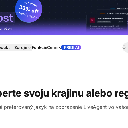
Get your
33% off
+ free AI Agent
ost
cription
odukt
Zdroje
Funkcie
Cenník
FREE AI
erte svoju krajinu alebo re
si preferovaný jazyk na zobrazenie LiveAgent vo vašo