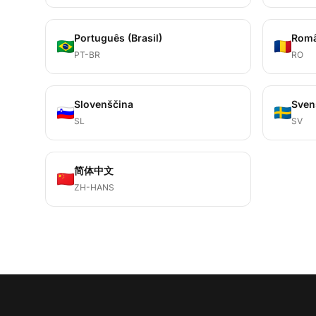
Português (Brasil)
Rom
PT-BR
RO
Slovenščina
Sven
SL
SV
简体中文
ZH-HANS