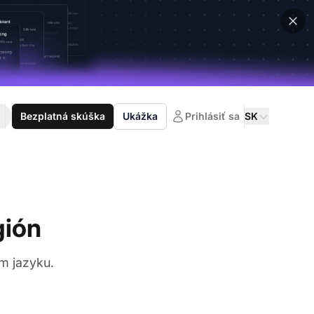
Bezplatná skúška
Ukážka
Prihlásiť sa
SK
gión
m jazyku.