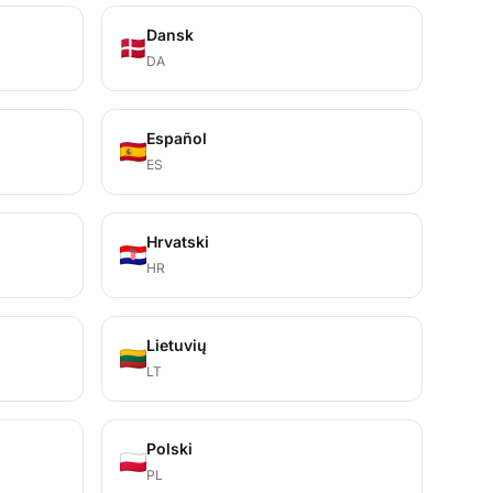
Dansk
DA
Español
ES
Hrvatski
HR
Lietuvių
LT
Polski
PL