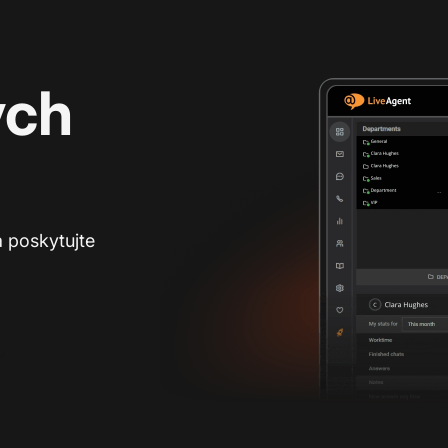
ých
a poskytujte