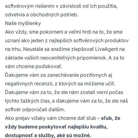
softvérovým riešením v závislosti od ich použitia,
odvetvia a obchodných potrieb.
Naše myšlienky
Ako vždy, sme pokornení a veľmi hrdí na to, že sme
uznaní ako jeden z najlepších softvérových produktov
na trhu. Neustále sa snažíme zlepšovať LiveAgent na
základe vašich neoceniteľných pripomienok. A za to
vám chceme poďakovať.
Ďakujeme vám za zanechávanie pozitívnych aj
negatívnych recenzií, z ktorých sa môžeme učiť.
Ďakujeme vám za to, že ste nám zostali verní počas
týchto ťažkých čias, a ďakujeme vám za to, že ste náš
softvér odporúčali ďalším.
Ako prejav vďaky vám chceme dať sľub –
sľub, že
vždy budeme poskytovať najlepšiu kvalitu,
dostupnosť a služby, aké sú možné.