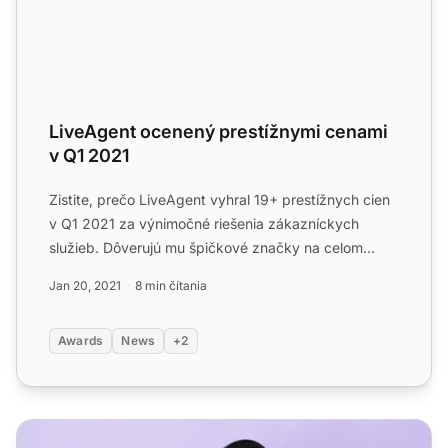
LiveAgent ocenený prestížnymi cenami
v Q1 2021
Zistite, prečo LiveAgent vyhral 19+ prestížnych cien
v Q1 2021 za výnimočné riešenia zákazníckych
služieb. Dôverujú mu špičkové značky na celom
svete!...
Jan 20, 2021
8 min čítania
Awards
News
+2
LiveAgent uznaný ako líder kategórie v roku 2025 v obla