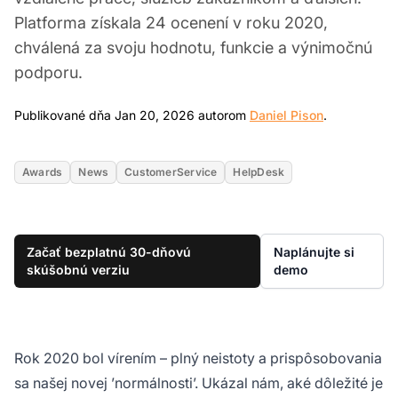
Platforma získala 24 ocenení v roku 2020,
chválená za svoju hodnotu, funkcie a výnimočnú
podporu.
Jan 20, 20
Publikované dňa Jan 20, 2026 autorom
Daniel Pison
.
Awards
News
CustomerService
HelpDesk
Začať bezplatnú 30-dňovú
Naplánujte si
skúšobnú verziu
demo
Rok 2020 bol vírením – plný neistoty a prispôsobovania
sa našej novej ’normálnosti’. Ukázal nám, aké dôležité je