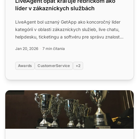
LiveAgent opäť kraľuje rebríčkom ako
líder v zákazníckych službách
LiveAgent bol uznaný GetApp ako koncoročný líder
kategórií v oblasti zákazníckych služieb, live chatu,
helpdesku, ticketingu a softvéru pre správu znalostí.
Zis...
Jan 20, 2026
7 min čítania
Awards
CustomerService
+2
LiveAgent ocenený prestížnymi cenami v Q1 2021