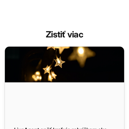
Zistiť viac
LiveAgent opäť kraľuje rebríčkom ako líder v zákazníckyc