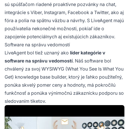
sú spúšťačom riadené proaktívne pozvánky na chat,
integrácie s Viber, Instagram, Facebook a Twitter, ako aj
fóra a polia na spätnu väzbu a návrhy. S LiveAgent majú
používatelia nekonečné možnosti, pokiaľ ide o
zapojenie potenciálnych aj existujúcich zákazníkov.
Software na správu vedomostí
LiveAgent bol tiež uznaný ako
líder kategórie v
software na správu vedomostí
. Náš software bol
chválený za svoj WYSIWYG (What You See Is What You
Get) knowledge base builder, ktorý je ľahko použiteľný,
ponúka skvelý pomer ceny a hodnoty, má pokročilú
funkčnosť a ponúka výnimočnú zákaznícku podporu so
sledovaním tiketov.