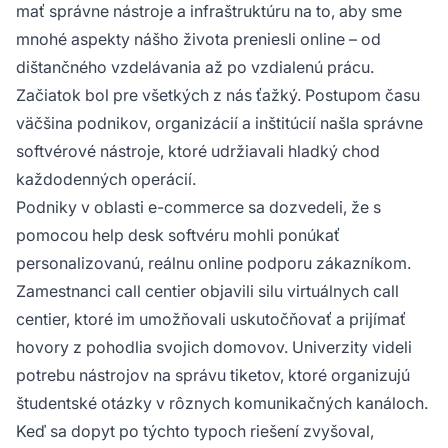
mať správne nástroje a infraštruktúru na to, aby sme
mnohé aspekty nášho života preniesli online – od
dištančného vzdelávania až po vzdialenú prácu.
Začiatok bol pre všetkých z nás ťažký. Postupom času
väčšina podnikov, organizácií a inštitúcií našla správne
softvérové nástroje, ktoré udržiavali hladký chod
každodenných operácií.
Podniky v oblasti e-commerce sa dozvedeli, že s
pomocou help desk softvéru mohli ponúkať
personalizovanú, reálnu online podporu zákazníkom.
Zamestnanci call centier objavili silu virtuálnych call
centier, ktoré im umožňovali uskutočňovať a prijímať
hovory z pohodlia svojich domovov. Univerzity videli
potrebu nástrojov na správu tiketov, ktoré organizujú
študentské otázky v rôznych komunikačných kanáloch.
Keď sa dopyt po týchto typoch riešení zvyšoval,