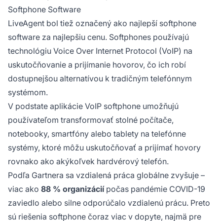
Softphone Software
LiveAgent bol tiež označený ako najlepší softphone
software za najlepšiu cenu. Softphones používajú
technológiu Voice Over Internet Protocol (VoIP) na
uskutočňovanie a prijímanie hovorov, čo ich robí
dostupnejšou alternatívou k tradičným telefónnym
systémom.
V podstate aplikácie VoIP softphone umožňujú
používateľom transformovať stolné počítače,
notebooky, smartfóny alebo tablety na telefónne
systémy, ktoré môžu uskutočňovať a prijímať hovory
rovnako ako akýkoľvek hardvérový telefón.
Podľa Gartnera sa vzdialená práca globálne zvyšuje –
viac ako
88 % organizácií
počas pandémie COVID-19
zaviedlo alebo silne odporúčalo vzdialenú prácu. Preto
sú riešenia softphone čoraz viac v dopyte, najmä pre