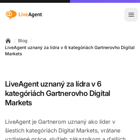
:site.title
Otv
/
/
Blog
Home
LiveAgent uznaný za lídra v 6 kategóriách Gartnerovho Digital
Markets
LiveAgent uznaný za lídra v 6
kategóriách Gartnerovho Digital
Markets
LiveAgent je Gartnerom uznaný ako líder v
šiestich kategóriách Digital Markets, vrátane
vzdialené práce, služieb zákazníkom a ďalších.