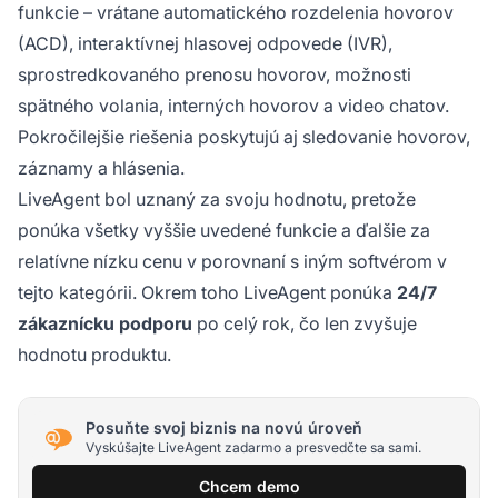
funkcie – vrátane automatického rozdelenia hovorov
(ACD), interaktívnej hlasovej odpovede (IVR),
sprostredkovaného prenosu hovorov, možnosti
spätného volania, interných hovorov a video chatov.
Pokročilejšie riešenia poskytujú aj sledovanie hovorov,
záznamy a hlásenia.
LiveAgent bol uznaný za svoju hodnotu, pretože
ponúka všetky vyššie uvedené funkcie a ďalšie za
relatívne nízku cenu v porovnaní s iným softvérom v
tejto kategórii. Okrem toho LiveAgent ponúka
24/7
zákaznícku podporu
po celý rok, čo len zvyšuje
hodnotu produktu.
Posuňte svoj biznis na novú úroveň
Vyskúšajte LiveAgent zadarmo a presvedčte sa sami.
Chcem demo