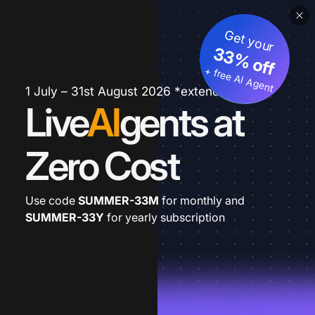
Get your
33% off
+ free AI Agent
1 July – 31st August 2026 *extended
Live
AI
gents at
Zero Cost
Use code
SUMMER-33M
for monthly and
SUMMER-33Y
for yearly subscription