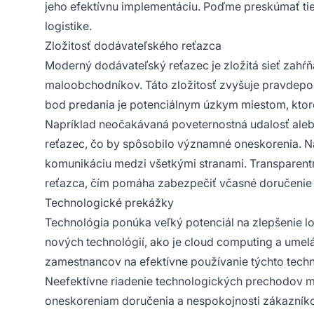
jeho efektívnu implementáciu. Poďme preskúmať tie
logistike.
Zložitosť dodávateľského reťazca
Moderný dodávateľský reťazec je zložitá sieť zahŕň
maloobchodníkov. Táto zložitosť zvyšuje pravdep
bod predania je potenciálnym úzkym miestom, ktoré
Napríklad neočakávaná poveternostná udalosť aleb
reťazec, čo by spôsobilo významné oneskorenia. Na
komunikáciu medzi všetkými stranami. Transparent
reťazca, čím pomáha zabezpečiť včasné doručenie 
Technologické prekážky
Technológia ponúka veľký potenciál na zlepšenie logi
nových technológií, ako je cloud computing a umelá 
zamestnancov na efektívne používanie týchto techno
Neefektívne riadenie technologických prechodov m
oneskoreniam doručenia a nespokojnosti zákazníko