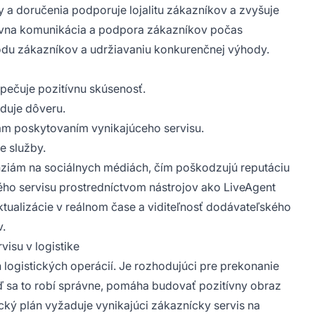
 a doručenia podporuje lojalitu zákazníkov a zvyšuje
vna komunikácia a podpora zákazníkov počas
odu zákazníkov a udržiavaniu konkurenčnej výhody.
pečuje pozitívnu skúsenosť.
duje dôveru.
iám poskytovaním vynikajúceho servisu.
e služby.
nziám na sociálnych médiách, čím poškodzujú reputáciu
kého servisu prostredníctvom nástrojov ako LiveAgent
tualizácie v reálnom čase a viditeľnosť dodávateľského
v.
isu v logistike
logistických operácií. Je rozhodujúci pre prekonanie
ď sa to robí správne, pomáha budovať pozitívny obraz
ický plán vyžaduje vynikajúci zákaznícky servis na