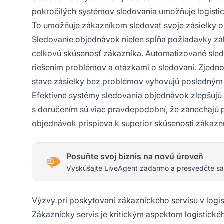
pokročilých systémov sledovania umožňuje logisti
To umožňuje zákazníkom sledovať svoje zásielky on
Sledovanie objednávok nielen spĺňa požiadavky záka
celkovú skúsenosť zákazníka. Automatizované sled
riešením problémov a otázkami o sledovaní. Zjedno
stave zásielky bez problémov vyhovujú posledný
Efektívne systémy sledovania objednávok zlepšujú r
s doručením sú viac pravdepodobní, že zanechajú p
objednávok prispieva k superior skúsenosti zákazník
Posuňte svoj biznis na novú úroveň
Vyskúšajte LiveAgent zadarmo a presvedčte sa
Výzvy pri poskytovaní zákazníckého servisu v logis
Zákaznícky servis je kritickým aspektom logistic