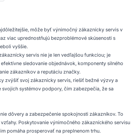
najdôležitejšie, môže byť výnimočný zákaznícky servis v
oraz viac uprednostňujú bezproblémové skúsenosti s
eboli vyššie.
kaznícky servis nie je len vedľajšou funkciou; je
o efektívne sledovanie objednávok, komponenty silného
anie zákazníkov a reputáciu značky.
 zvýšiť svoj zákaznícky servis, riešiť bežné výzvy a
ie svojich systémov podpory, čím zabezpečia, že sa
vanie dôvery a zabezpečenie spokojnosti zákazníkov. To
é vzťahy. Poskytovanie výnimočného zákazníckého servisu
ím im pomáha prosperovať na preplnenom trhu.