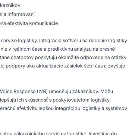
ákazníkov
ní a informovaní
ná efektivita komunikácie
vise logistiky. Integrácia softvéru na riadenie logistiky
anie v reálnom čase a prediktívnu analýzu na presné
átane chatbotov poskytujú okamžité odpovede na otázky
j podpory ako aktualizácie zásielok šetrí čas a zvyšuje
 Voice Response (IVR) umocňujú zákazníkov. Môžu
lepšujú ich skúsenosť s poskytovateľom logistiky.
eračnú efektivitu lepšou integráciou logistiky a systémov
tou zákazníckého servisu v logistike. Investícia do