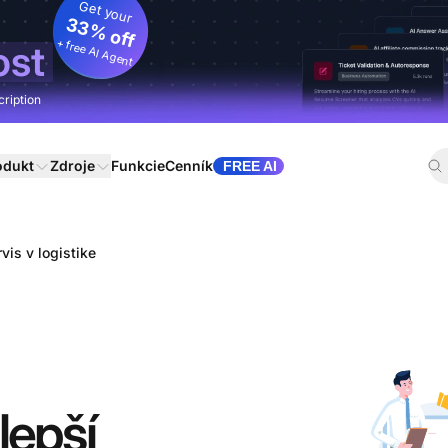
Get your
33% off
+ free AI Agent
ost
cription
odukt
Zdroje
Funkcie
Cenník
FREE AI
vis v logistike
lepší