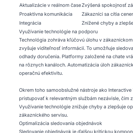
Aktualizácie v reálnom čase
Zvýšená spokojnosť z
Proaktívna komunikácia
Zákazníci sa cítia cene
Integrácia
Znížené chyby a zlepše
Využívanie technológie na podporu
Technológia zohráva kľúčovú úlohu v zákazníckom ser
zvyšuje viditeľnosť informácií. To umožňuje sledov
odhady doručenia. Platformy založené na chate vr
na rôznych kanáloch. Automatizácia úloh zákaznícke
operačnú efektivitu.
Okrem toho samoobslužné nástroje ako Interactive
pristupovať k relevantným službám nezávisle, čím z
Využívanie technológie znižuje chyby a zlepšuje op
zákazníckého servisu.
Optimalizácia sledovania objednávok
Sledovanie objednávok je ďalšou kritickou komponen