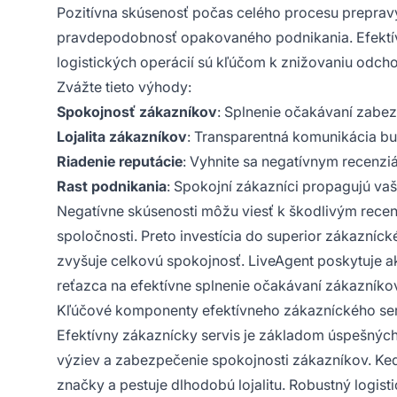
Pozitívna skúsenosť počas celého procesu prepravy
pravdepodobnosť opakovaného podnikania. Efektí
logistických operácií sú kľúčom k znižovaniu odch
Zvážte tieto výhody:
Spokojnosť zákazníkov
: Splnenie očakávaní zabez
Lojalita zákazníkov
: Transparentná komunikácia bu
Riadenie reputácie
: Vyhnite sa negatívnym recenz
Rast podnikania
: Spokojní zákazníci propagujú vaš
Negatívne skúsenosti môžu viesť k škodlivým rece
spoločnosti. Preto investícia do superior zákazníc
zvyšuje celkovú spokojnosť. LiveAgent poskytuje ak
reťazca na efektívne splnenie očakávaní zákazníko
Kľúčové komponenty efektívneho zákazníckého serv
Efektívny zákaznícky servis je základom úspešných 
výziev a zabezpečenie spokojnosti zákazníkov. Ke
značky a pestuje dlhodobú lojalitu. Robustný logist