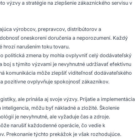
to výzvy a stratégie na zlepšenie zákazníckého servisu v
ajúca výrobcov, prepravcov, distribútorov a
odobnosť oneskorení doručenia a neporozumení. Každý
 hrozí narušením toku tovaru.
o politická zmena by mohla ovplyvniť celý dodávateľský
 boj s týmito výzvami je nevyhnutné udržiavať efektívnu
ná komunikácia môže zlepšiť viditeľnosť dodávateľského
a pozitívne ovplyvňuje spokojnosť zákazníkov.
stiky, ale prináša aj svoje výzvy. Prijatie a implementácia
inteligencia, môžu byť nákladné a zložité. Školenie
lógií je nevyhnutné, ale vyžaduje čas a zdroje.
ôže narušiť každodenné operácie, čo vedie k
v. Prekonanie týchto prekážok je však rozhodujúce.