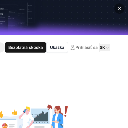
Bezplatná skúška
Ukážka
Prihlásiť sa
SK