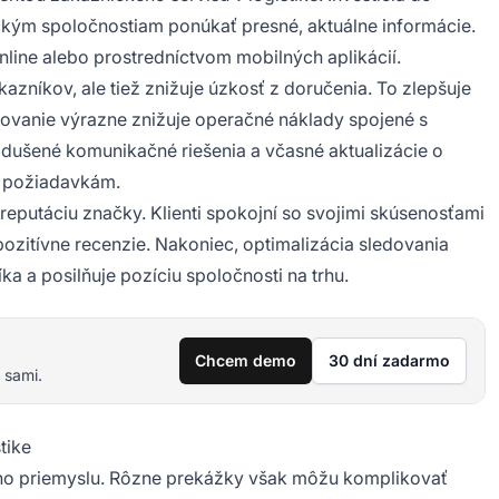
ckým spoločnostiam ponúkať presné, aktuálne informácie.
line alebo prostredníctvom mobilných aplikácií.
zníkov, ale tiež znižuje úzkosť z doručenia. To zlepšuje
ovanie výrazne znižuje operačné náklady spojené s
dušené komunikačné riešenia a včasné aktualizácie o
m požiadavkám.
eputáciu značky. Klienti spokojní so svojimi skúsenosťami
ozitívne recenzie. Nakoniec, optimalizácia sledovania
a a posilňuje pozíciu spoločnosti na trhu.
Chcem demo
30 dní zadarmo
 sami.
tike
kého priemyslu. Rôzne prekážky však môžu komplikovať