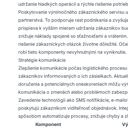
udržanie hladkých operácií a rýchle riešenie potrie
Poskytovanie výnimočného zákazníckého servisu um
partnerstvá. To podporuje rast podnikania a zvyšuj
prispieva k vyšším mieram udržania zákazníkov bu
znižuje náklady spojené so sťažnosťami a vrátení
riešenie zákazníckych otázok životne dôležité. Oč
robí tieto komponenty nevyhnutnými na vyniknutie.
Stratégie komunikácie
Zlepšenie komunikácie počas logistického procesu j
zákazníkov informovaných o ich zásielkach. Aktual
doručenia a potenciálnych oneskoreniach môžu výr
komunikácia o zmenách alebo problémoch zabezpečuj
Zavedenie technológií ako SMS notifikácie, e-mail
poskytujú zákazníkom viditeľnosť objednávok. Inte
spôsobom automatizuje procesy, znižuje chyby a zl
Komponent
Vý