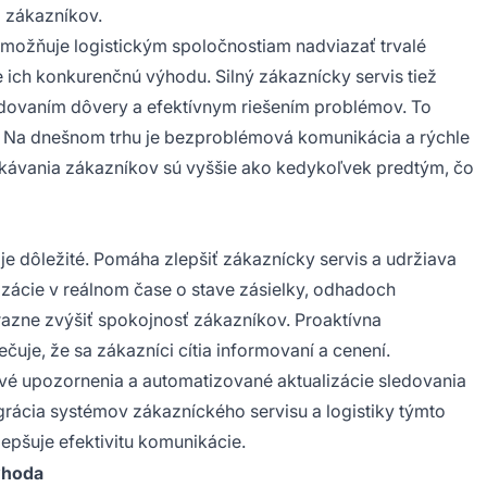
b zákazníkov.
ožňuje logistickým spoločnostiam nadviazať trvalé
e ich konkurenčnú výhodu. Silný zákaznícky servis tiež
dovaním dôvery a efektívnym riešením problémov. To
m. Na dnešnom trhu je bezproblémová komunikácia a rýchle
akávania zákazníkov sú vyššie ako kedykoľvek predtým, čo
e dôležité. Pomáha zlepšiť zákaznícky servis a udržiava
izácie v reálnom čase o stave zásielky, odhadoch
azne zvýšiť spokojnosť zákazníkov. Proaktívna
e, že sa zákazníci cítia informovaní a cenení.
ové upozornenia a automatizované aktualizácie sledovania
grácia systémov zákazníckého servisu a logistiky týmto
epšuje efektivitu komunikácie.
hoda