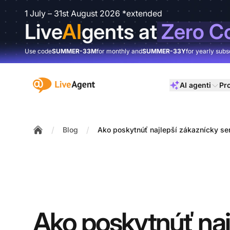
1 July – 31st August 2026 *extended
Live
AI
gents at
Zero C
Use code
SUMMER-33M
for monthly and
SUMMER-33Y
for yearly subs
:site.title
AI agenti
Pr
/
/
Blog
Ako poskytnúť najlepší zákaznícky ser
Home
Ako poskytnúť naj