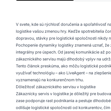
V svete, kde sú rýchlosť doručenia a spoľahlivosť 
logistike vašou zmenou hry. Keďže spotrebitelia č
dopravou, stávky pre logistické spoločnosti nikdy n
Pochopenie dynamiky logistiky znamená uznať, že zá
integrálny pre úspech. Od jasnej komunikácie až p
zákazníckého servisu majú dlhodobý vplyv na udrž
Tento článok preskúma, ako môžu logistické podniky
využívať technológiu – ako LiveAgent – na zlepšen
vyznamenajú na konkurenčnom trhu.
Dôležitosť zákazníckého servisu v logistike
Zákaznícky servis v logistike je dôležitý pre budo
zase podporuje rast podnikania a pestuje dlhodob
odlišuje logistické spoločnosti od konkurentov, č