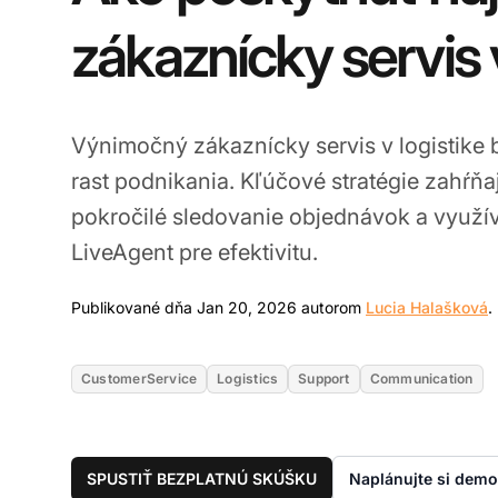
zákaznícky servis v
Výnimočný zákaznícky servis v logistike b
rast podnikania. Kľúčové stratégie zahŕň
pokročilé sledovanie objednávok a využí
LiveAgent pre efektivitu.
Publikované dňa Jan 20, 2026 autorom
Lucia Halašková
.
CustomerService
Logistics
Support
Communication
SPUSTIŤ BEZPLATNÚ SKÚŠKU
Naplánujte si demo