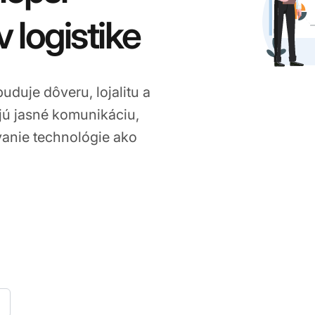
 logistike
uduje dôveru, lojalitu a
ajú jasné komunikáciu,
vanie technológie ako
Jan 20, 2026