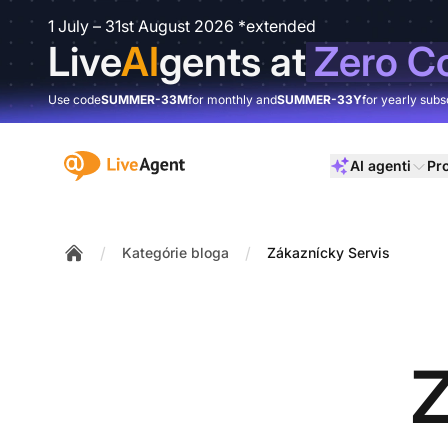
1 July – 31st August 2026 *extended
Live
AI
gents at
Zero C
Use code
SUMMER-33M
for monthly and
SUMMER-33Y
for yearly subs
:site.title
AI agenti
Pr
/
/
Kategórie bloga
Zákaznícky Servis
Home
Z