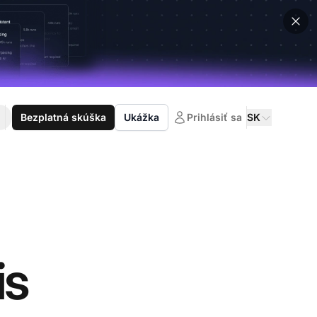
Bezplatná skúška
Ukážka
Prihlásiť sa
SK
is