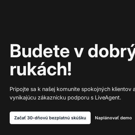
Budete v dobr
rukách!
Pripojte sa k našej komunite spokojných klientov 
vynikajúcu zákaznícku podporu s LiveAgent.
Začať 30-dňovú bezplatnú skúšku
Naplánovať demo