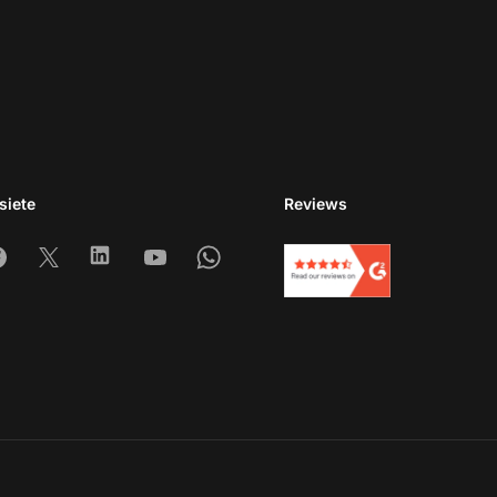
siete
Reviews
am
acebook
X
Linkedin
Youtube
Whatsapp