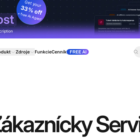
Get your
33% off
+ free AI Agent
ost
cription
odukt
Zdroje
Funkcie
Cenník
FREE AI
ákaznícky Serv