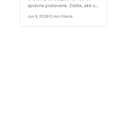
správne postavené. Zistite, aké sú
skutočné riziká — vystavenie
Jun 9, 2026
12 min čítania
údajov, úniky osobných...
Líde