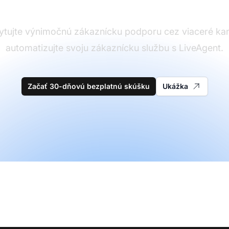
ytujte výnimočnú zákaznícku podporu cez viaceré kan
automatizujte svoju zákaznícku službu s LiveAgent.
Začať 30-dňovú bezplatnú skúšku
Ukážka