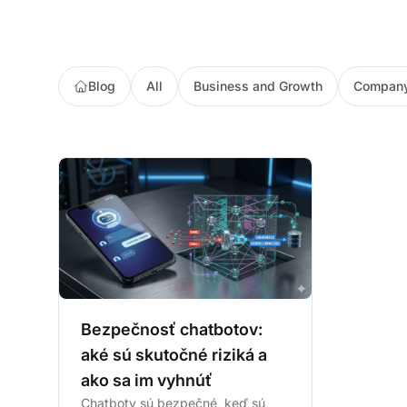
Blog
All
Business and Growth
Company
Bezpečnosť chatbotov:
aké sú skutočné riziká a
ako sa im vyhnúť
Chatboty sú bezpečné, keď sú