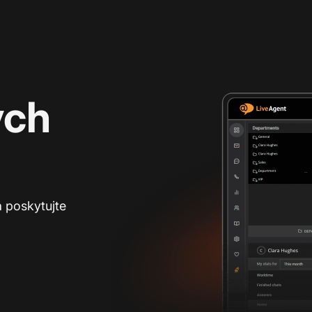
ých
a poskytujte