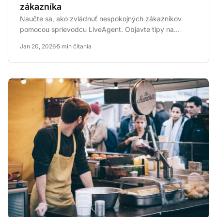
zákazníka
Naučte sa, ako zvládnuť nespokojných zákazníkov
pomocou sprievodcu LiveAgent. Objavte tipy na
riešenie piatich bežných...
Jan 20, 2026
5 min čítania