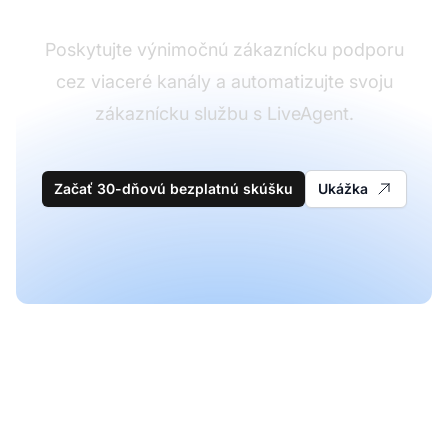
Poskytujte výnimočnú zákaznícku podporu
cez viaceré kanály a automatizujte svoju
zákaznícku službu s LiveAgent.
Začať 30-dňovú bezplatnú skúšku
Ukážka