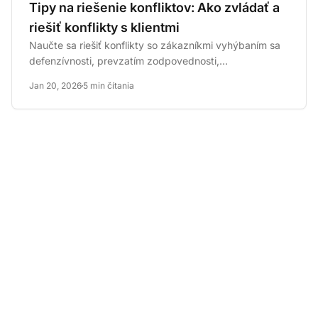
Tipy na riešenie konfliktov: Ako zvládať a
riešiť konflikty s klientmi
Naučte sa riešiť konflikty so zákazníkmi vyhýbaním sa
defenzívnosti, prevzatím zodpovednosti,
starostlivosťou o tón a...
Jan 20, 2026
5 min čítania
Líder v softvéri pre
zákaznícku podporu