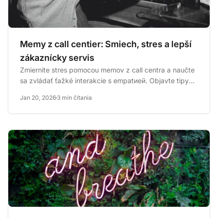
Memy z call centier: Smiech, stres a lepší
zákaznícky servis
Zmiernite stres pomocou memov z call centra a naučte
sa zvládať ťažké interakcie s empatией. Objavte tipy
na relaxáciu...
Jan 20, 2026
3 min čítania