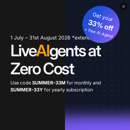
Get your
33% off
+ free AI Agent
1 July – 31st August 2026 *extended
Live
AI
gents at
Zero Cost
Use code
SUMMER-33M
for monthly and
SUMMER-33Y
for yearly subscription