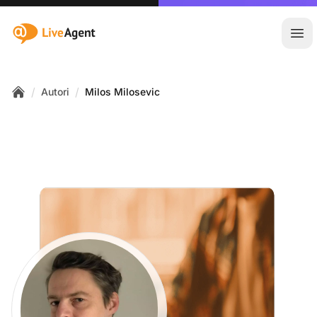
:site.title
Otv
/
/
Autori
Milos Milosevic
Home