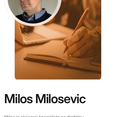
Milos Milosevic
Milos je skúsený špecialista na digitálny