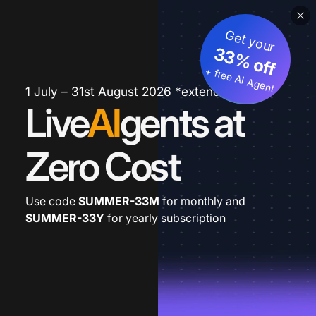
Get your
33% off
+ free AI Agent
1 July – 31st August 2026 *extended
Live
AI
gents at
Zero Cost
Use code
SUMMER-33M
for monthly and
SUMMER-33Y
for yearly subscription